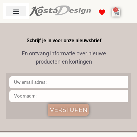
0
Schrijf je in voor onze nieuwsbrief
En ontvang informatie over nieuwe
producten en kortingen
VERSTUREN