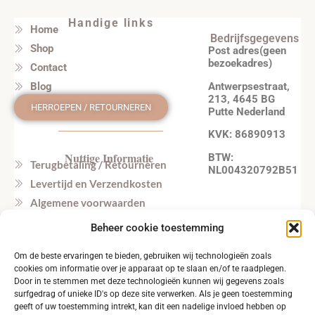
Handige links
Home
Bedrijfsgegevens
Shop
Post adres(geen
bezoekadres)
Contact
Antwerpsestraat,
Blog
213, 4645 BG
HERROEPEN / RETOURNEREN
Putte Nederland
KVK: 86890913
Nuttige Informatie
BTW:
Terugbetaling / Retourneren
NL004320792B51
Levertijd en Verzendkosten
Algemene voorwaarden
Privacy beleid
Beheer cookie toestemming
Veel gestelde vragen
Om de beste ervaringen te bieden, gebruiken wij technologieën zoals
Tel. NL: +31164603172 (NL, EN)
cookies om informatie over je apparaat op te slaan en/of te raadplegen.
Tel. BE: +32495219857 (NL, EN)
Door in te stemmen met deze technologieën kunnen wij gegevens zoals
surfgedrag of unieke ID's op deze site verwerken. Als je geen toestemming
geeft of uw toestemming intrekt, kan dit een nadelige invloed hebben op