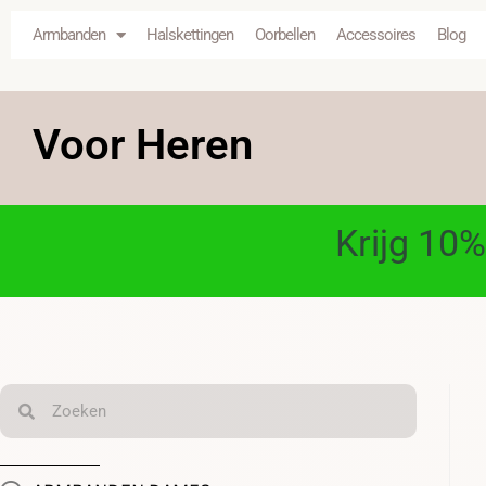
Armbanden
Halskettingen
Oorbellen
Accessoires
Blog
Voor Heren
Krijg 10%