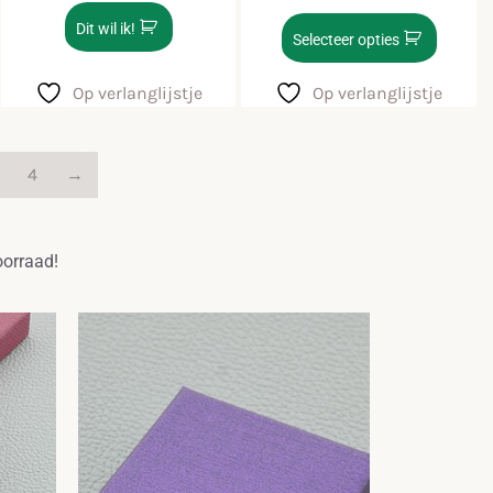
Dit wil ik!
Selecteer opties
Op verlanglijstje
Op verlanglijstje
4
→
oorraad!