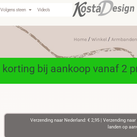
Volgens steen
Video’s
/
/
Home
Winkel
Armbande
 korting bij aankoop vanaf 2 
Verzending naar Nederland: € 2,95 | Verzending naar 
landen op aanv