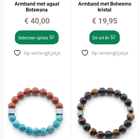
Armband met agaat
Armband met Boheems
Botswana
kristal
€
40,00
€
19,95
Selecteer opties
Dit wil ik!
Op verlanglijstje
Op verlanglijstje