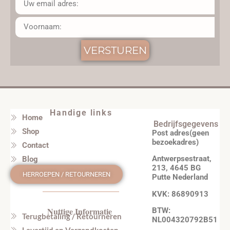
VERSTUREN
Handige links
Home
Bedrijfsgegevens
Shop
Post adres(geen
bezoekadres)
Contact
Antwerpsestraat,
Blog
213, 4645 BG
HERROEPEN / RETOURNEREN
Putte Nederland
KVK: 86890913
Nuttige Informatie
BTW:
Terugbetaling / Retourneren
NL004320792B51
Levertijd en Verzendkosten