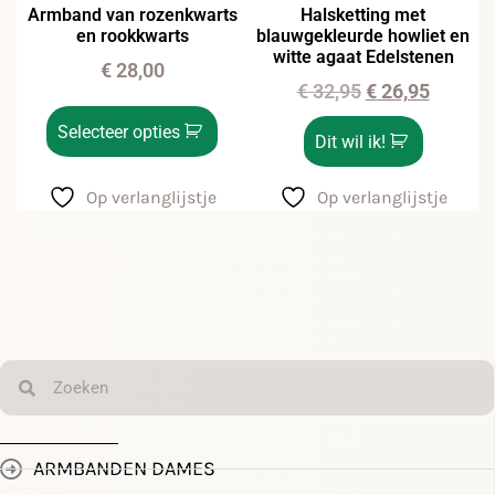
Armband van rozenkwarts
Halsketting met
en rookkwarts
blauwgekleurde howliet en
witte agaat Edelstenen
€
28,00
€
32,95
€
26,95
Selecteer opties
Dit wil ik!
Op verlanglijstje
Op verlanglijstje
ARMBANDEN DAMES