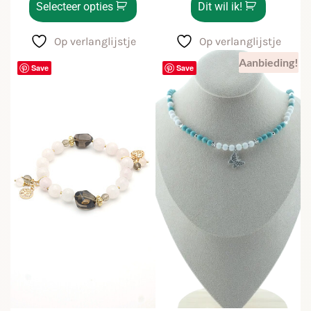
Selecteer opties
Dit wil ik!
Op verlanglijstje
Op verlanglijstje
Aanbieding!
Save
Save