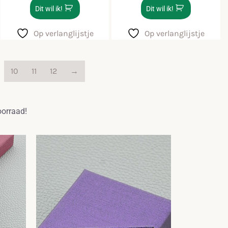
Dit wil ik!
Dit wil ik!
Op verlanglijstje
Op verlanglijstje
10
11
12
→
oorraad!