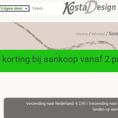
Volgens steen
Video’s
/
/ Soor
Home
Winkel
 korting bij aankoop vanaf 2 
Verzending naar Nederland: € 2,95 | Verzending naar 
landen op aanv