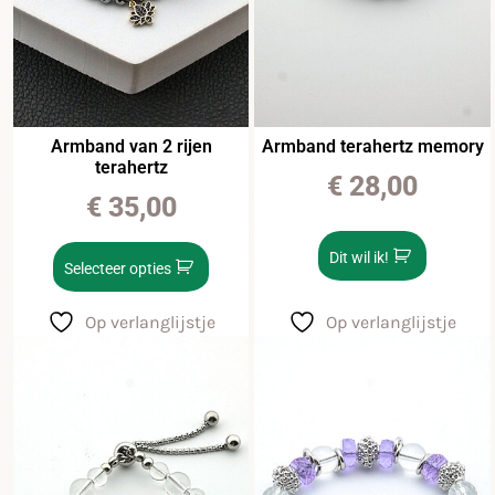
Armband van 2 rijen
Armband terahertz memory
terahertz
€
28,00
€
35,00
Dit wil ik!
Selecteer opties
Op verlanglijstje
Op verlanglijstje