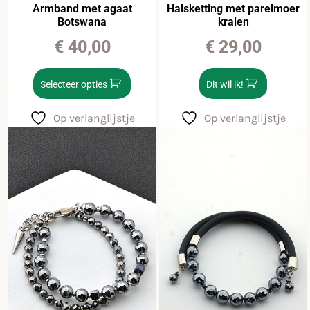
Armband met agaat
Halsketting met parelmoer
Botswana
kralen
€
40,00
€
29,00
Selecteer opties
Dit wil ik!
Op verlanglijstje
Op verlanglijstje