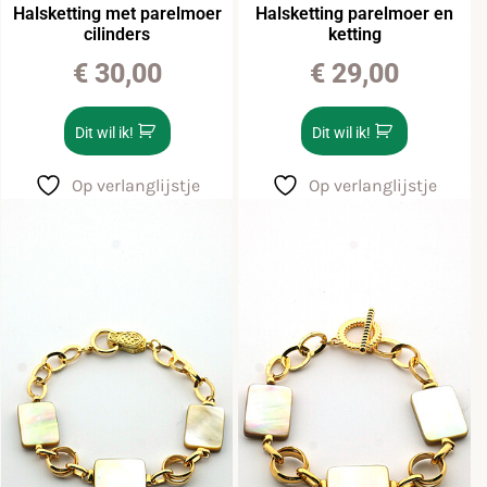
Halsketting met parelmoer
Halsketting parelmoer en
cilinders
ketting
€
30,00
€
29,00
Dit wil ik!
Dit wil ik!
Op verlanglijstje
Op verlanglijstje