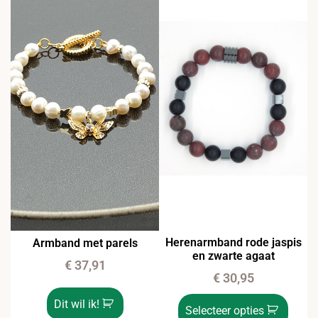
Herenarmband rode jaspis
Armband met parels
en zwarte agaat
€
37,91
€
30,95
Dit wil ik!
Selecteer opties