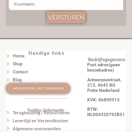
VERSTUREN
Handige links
Home
Bedrijfsgegevens
Shop
Post adres(geen
bezoekadres)
Contact
Antwerpsestraat,
Blog
213, 4645 BG
HERROEPEN / RETOURNEREN
Putte Nederland
KVK: 86890913
Nuttige Informatie
BTW:
Terugbetaling / Retourneren
NL004320792B51
Levertijd en Verzendkosten
Algemene voorwaarden