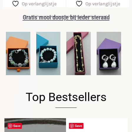
Op verlanglijstje
Op verlanglijstje
Gratis mooi doosje bij ieder sieraad
Kleur, grootte en vorm kunnen verschillen naargelang de beschikbare voorraad!
Top Bestsellers
Save
Save