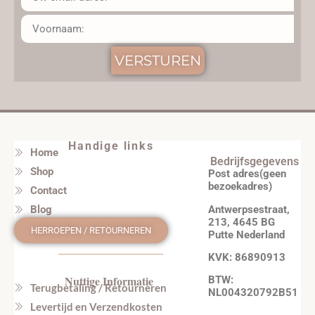
VERSTUREN
Handige links
Home
Bedrijfsgegevens
Shop
Post adres(geen
bezoekadres)
Contact
Antwerpsestraat,
Blog
213, 4645 BG
HERROEPEN / RETOURNEREN
Putte Nederland
KVK: 86890913
Nuttige Informatie
BTW:
Terugbetaling / Retourneren
NL004320792B51
Levertijd en Verzendkosten