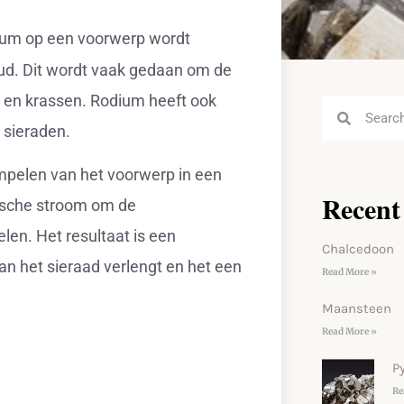
dium op een voorwerp wordt
oud. Dit wordt vaak gedaan om de
 en krassen. Rodium heeft ook
 sieraden.
pelen van het voorwerp in een
Recent
ische stroom om de
len. Het resultaat is een
Chalcedoon
n het sieraad verlengt en het een
Read More »
Maansteen
Read More »
Py
Re