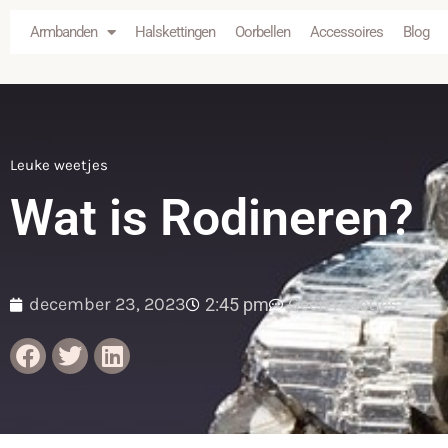
Armbanden
Halskettingen
Oorbellen
Accessoires
Blog
Leuke weetjes
Wat is Rodineren?
december 23, 2023
Geen reacties
2:45 pm