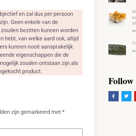
D
jectief en zal dus per persoon
e
zijn. Geen enkele van de
s
, zouden bezitten kunnen worden
Re
 hebt, van welke aard ook, altijd
T
ers kunnen nooit aansprakelijk
Re
rmeende eigenschappen die de
ogelijk zouden ontstaan zijn als
angekocht product.
Follow
elden zijn gemarkeerd met
*