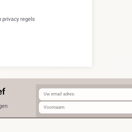
privacy regels
ef
ngen