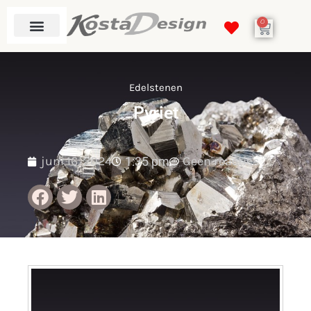
0
Edelstenen
Pyriet
juni 16, 2024
Geen reacties
1:35 pm