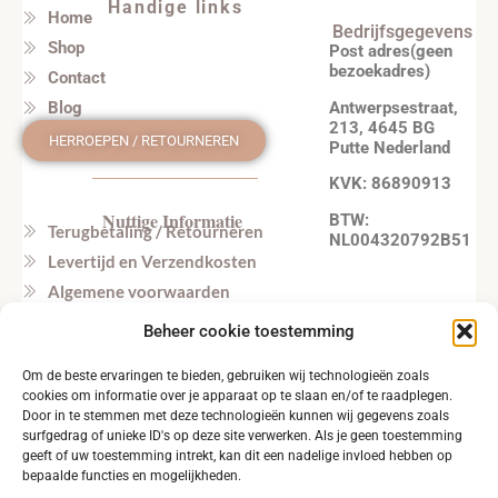
Handige links
Home
Bedrijfsgegevens
Shop
Post adres(geen
bezoekadres)
Contact
Antwerpsestraat,
Blog
213, 4645 BG
HERROEPEN / RETOURNEREN
Putte Nederland
KVK: 86890913
Nuttige Informatie
BTW:
Terugbetaling / Retourneren
NL004320792B51
Levertijd en Verzendkosten
Algemene voorwaarden
Privacy beleid
Beheer cookie toestemming
Veel gestelde vragen
Om de beste ervaringen te bieden, gebruiken wij technologieën zoals
Tel. NL: +31164603172 (NL, EN)
cookies om informatie over je apparaat op te slaan en/of te raadplegen.
Tel. BE: +32495219857 (NL, EN)
Door in te stemmen met deze technologieën kunnen wij gegevens zoals
surfgedrag of unieke ID's op deze site verwerken. Als je geen toestemming
geeft of uw toestemming intrekt, kan dit een nadelige invloed hebben op
bepaalde functies en mogelijkheden.