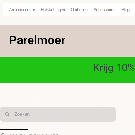
Armbanden
Halskettingen
Oorbellen
Accessoires
Blog
Parelmoer
Krijg 10%