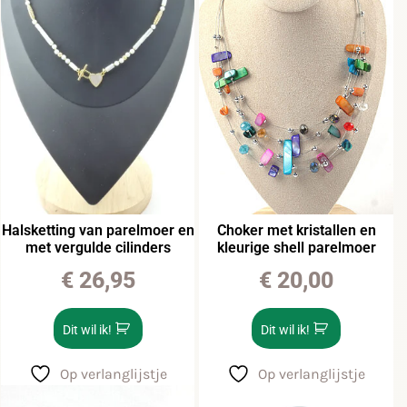
Halsketting van parelmoer en
Choker met kristallen en
met vergulde cilinders
kleurige shell parelmoer
€
26,95
€
20,00
Dit wil ik!
Dit wil ik!
Op verlanglijstje
Op verlanglijstje