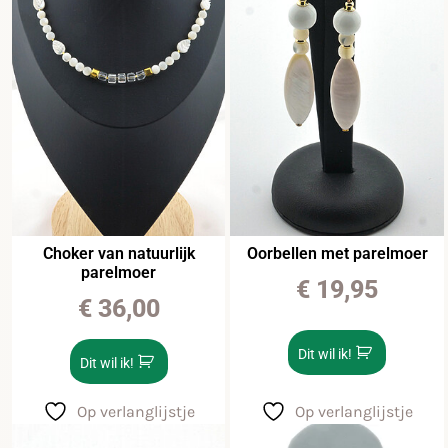
Choker van natuurlijk
Oorbellen met parelmoer
parelmoer
€
19,95
€
36,00
Dit wil ik!
Dit wil ik!
Op verlanglijstje
Op verlanglijstje