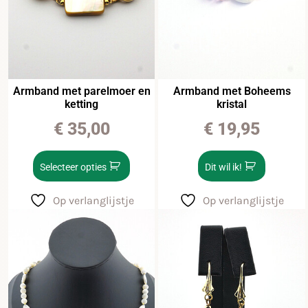
Armband met parelmoer en
Armband met Boheems
ketting
kristal
€
35,00
€
19,95
Selecteer opties
Dit wil ik!
Op verlanglijstje
Op verlanglijstje