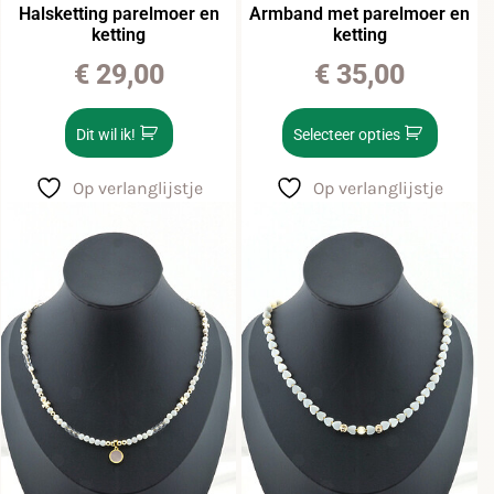
Halsketting parelmoer en
Armband met parelmoer en
ketting
ketting
€
29,00
€
35,00
Dit wil ik!
Selecteer opties
Op verlanglijstje
Op verlanglijstje