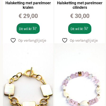
Halsketting met parelmoer
Halsketting met parelmoer
kralen
cilinders
€
29,00
€
30,00
Dit wil ik!
Dit wil ik!
Op verlanglijstje
Op verlanglijstje