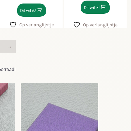
Dit wil ik!
Dit wil ik!
Op verlanglijstje
Op verlanglijstje
→
oorraad!