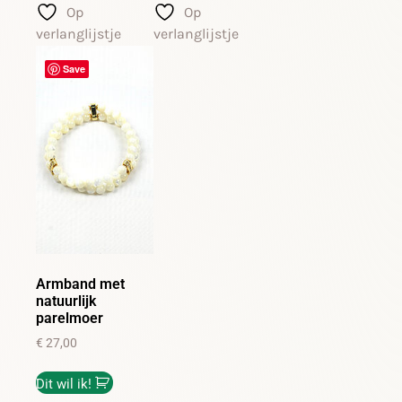
Op
Op
verlanglijstje
verlanglijstje
Save
Armband met
natuurlijk
parelmoer
€
27,00
Dit wil ik!