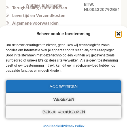
Nuttige Informatie
BTW:
Terugbetaling / Retourneren
NL004320792B51
Levertijd en Verzendkosten
Algemene voorwaarden
Privacy beleid
Beheer cookie toestemming
Veel gestelde vragen
Om de beste ervaringen te bieden, gebruiken wij technologieën zoals
Tel. NL: +31164603172 (NL, EN)
cookies om informatie over je apparaat op te slaan en/of te raadplegen.
Tel. BE: +32495219857 (NL, EN)
Door in te stemmen met deze technologieën kunnen wij gegevens zoals
surfgedrag of unieke ID's op deze site verwerken. Als je geen toestemming
geeft of uw toestemming intrekt, kan dit een nadelige invloed hebben op
bepaalde functies en mogelijkheden.
ACCEPTEREN
2026 © ALL RIGHTS RESERVED.
WEIGEREN
BEKIJK VOORKEUREN
Cookiebeleid
Privacy Policy