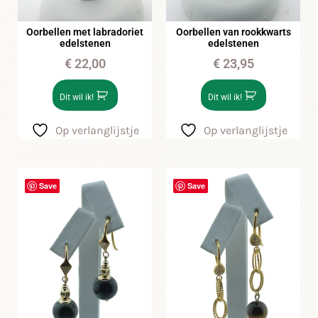
Oorbellen met labradoriet
Oorbellen van rookkwarts
edelstenen
edelstenen
€
22,00
€
23,95
Dit wil ik!
Dit wil ik!
Op verlanglijstje
Op verlanglijstje
Save
Save