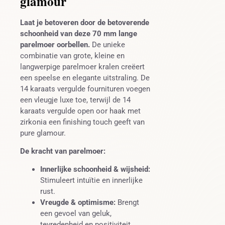
glamour
Laat je betoveren door de betoverende
schoonheid van deze 70 mm lange
parelmoer oorbellen.
De unieke
combinatie van grote, kleine en
langwerpige parelmoer kralen creëert
een speelse en elegante uitstraling. De
14 karaats vergulde fournituren voegen
een vleugje luxe toe, terwijl de 14
karaats vergulde open oor haak met
zirkonia een finishing touch geeft van
pure glamour.
De kracht van parelmoer:
Innerlijke schoonheid & wijsheid:
Stimuleert intuïtie en innerlijke
rust.
Vreugde & optimisme:
Brengt
een gevoel van geluk,
tevredenheid en positiviteit.