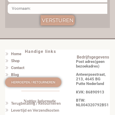
VERSTUREN
Handige links
Home
Bedrijfsgegevens
Shop
Post adres(geen
bezoekadres)
Contact
Antwerpsestraat,
Blog
213, 4645 BG
HERROEPEN / RETOURNEREN
Putte Nederland
KVK: 86890913
Nuttige Informatie
BTW:
Terugbetaling / Retourneren
NL004320792B51
Levertijd en Verzendkosten