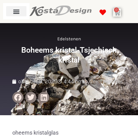
0
Edelstenen
Boheems kristal-Tsjechisch
kristal
oktober 9, 2023
Geen reacties
4:44 pm
oheems kristalglas