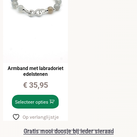
Armband met labradoriet
edelstenen
€
35,95
Selecteer opties
Op verlanglijstje
Gratis mooi doosje bij ieder sieraad
Kleur, grootte en vorm kunnen verschillen naargelang de beschikbare voorraad!