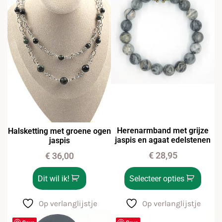
Herenarmband met grijze
Halsketting met groene ogen
jaspis en agaat edelstenen
jaspis
€
28,95
€
36,00
Selecteer opties
Dit wil ik!
Op verlanglijstje
Op verlanglijstje