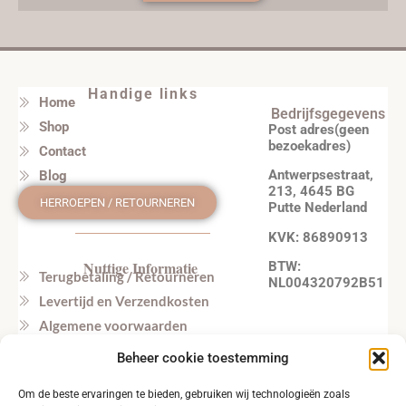
Handige links
Home
Bedrijfsgegevens
Shop
Post adres(geen
bezoekadres)
Contact
Antwerpsestraat,
Blog
213, 4645 BG
HERROEPEN / RETOURNEREN
Putte Nederland
KVK: 86890913
Nuttige Informatie
BTW:
Terugbetaling / Retourneren
NL004320792B51
Levertijd en Verzendkosten
Algemene voorwaarden
Privacy beleid
Beheer cookie toestemming
Veel gestelde vragen
Om de beste ervaringen te bieden, gebruiken wij technologieën zoals
Tel. NL: +31164603172 (NL, EN)