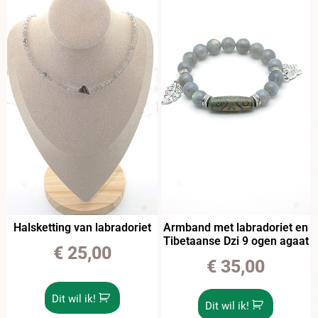
Halsketting van labradoriet
Armband met labradoriet en
Tibetaanse Dzi 9 ogen agaat
€
25,00
€
35,00
Dit wil ik!
Dit wil ik!