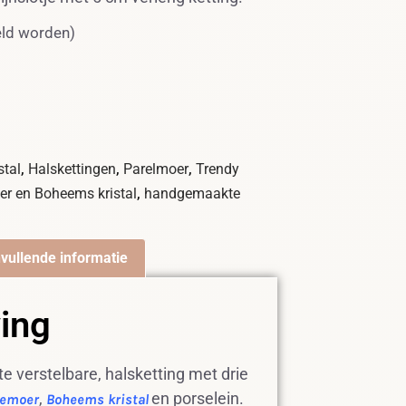
eld worden)
,
,
,
stal
Halskettingen
Parelmoer
Trendy
,
er en Boheems kristal
handgemaakte
vullende informatie
ving
te verstelbare, halsketting met drie
,
en porselein.
lemoer
Boheems kristal