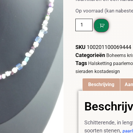
Op voorraad (kan nabest
DIT WIL IK!
SKU
100201100069444
Categorieën
Boheems kri
Tags
Halsketting paarlemo
sieraden kostadesign
Beschrijving
Aan
Beschrij
Schitterende, in leng
soorten stenen,
paar