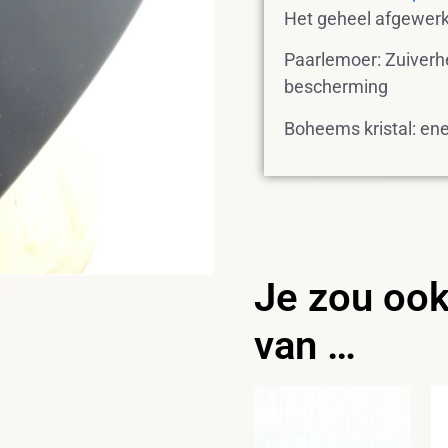
Het geheel afgewerkt
Paarlemoer: Zuiverhe
bescherming
Boheems kristal: ener
Je zou oo
van …