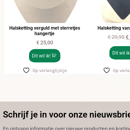
Halsketting verguld met sterretjes
Halsketting va
hangertje
€
29,95
€
€
25,00
Dit wil ik
Dit wil ik!
Op verlanglijstje
Op verla
Schrijf je in voor onze nieuwsbri
En ontvang informatie over nieuwe producten en korti