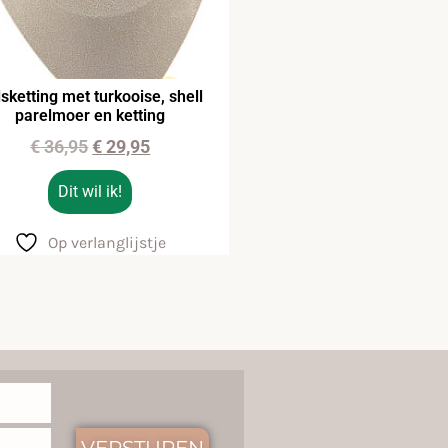
sketting met turkooise, shell
parelmoer en ketting
€
36,95
€
29,95
Dit wil ik!
Op verlanglijstje
VERSTUREN