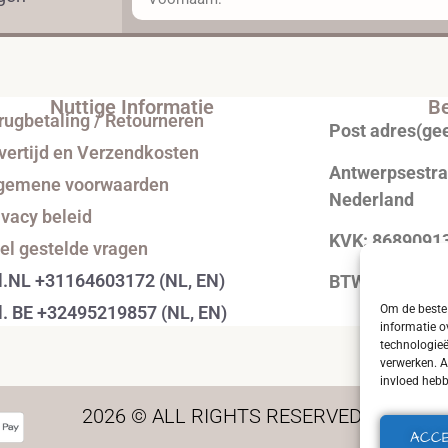
Nuttige Informatie
Be
rugbetaling / Retourneren
Post adres(ge
vertijd en Verzendkosten
Antwerpsestraa
gemene voorwaarden
Nederland
ivacy beleid
KVK: 8689091
el gestelde vragen
l.NL +31164603172 (NL, EN)
BTW: NL0043
Om de beste 
l. BE +32495219857 (NL, EN)
informatie o
technologieë
verwerken. A
invloed hebb
2026 © ALL RIGHTS RESERVED.
ACC