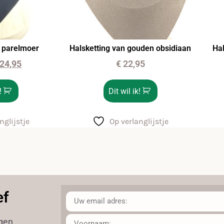
n parelmoer
Halsketting van gouden obsidiaan
Hal
24,95
€
22,95
!
Dit wil ik!
nglijstje
Op verlanglijstje
ef
ngen