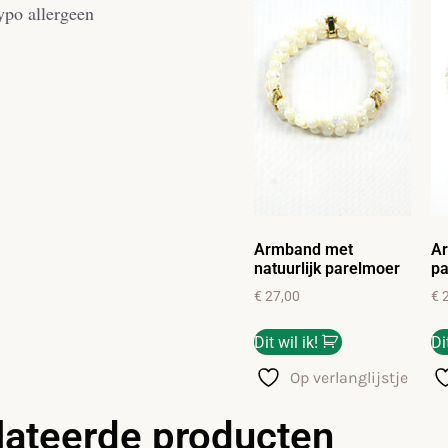
ypo allergeen
Armband met
A
natuurlijk parelmoer
pa
€
27,00
€
2
Dit wil ik!
Di
Op verlanglijstje
lateerde producten