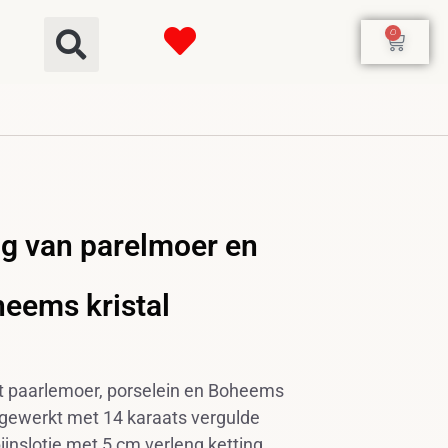
0
ng van parelmoer en
eems kristal
et paarlemoer, porselein en Boheems
 afgewerkt met 14 karaats vergulde
ijnslotje met 5 cm verleng ketting.