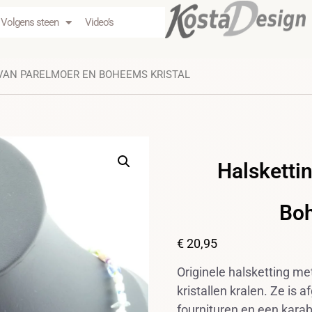
Volgens steen
Video’s
VAN PARELMOER EN BOHEEMS KRISTAL
Halsketti
Boh
€
20,95
Originele halsketting m
kristallen kralen. Ze is
fournituren en een karab