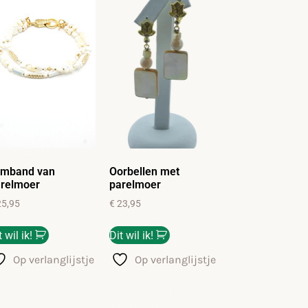
rmband van
Oorbellen met
relmoer
parelmoer
5,95
€
23,95
t wil ik!
Dit wil ik!
Op verlanglijstje
Op verlanglijstje