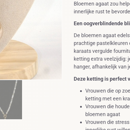
Bloemen agaat zou helpe
innerlijke rust te bevord
Een oogverblindende bl
De bloemen agaat edelst
prachtige pastelkleuren
karaats vergulde fourni
ketting extra veelzijdig
hanger, afhankelijk van j
Deze ketting is perfect 
Vrouwen die op zoek
ketting met een kr
Vrouwen die houden
bloemen agaat
Vrouwen die stress
innerlijke rust will