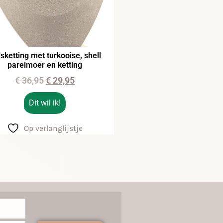
sketting met turkooise, shell
parelmoer en ketting
€
36,95
€
29,95
Dit wil ik!
Op verlanglijstje