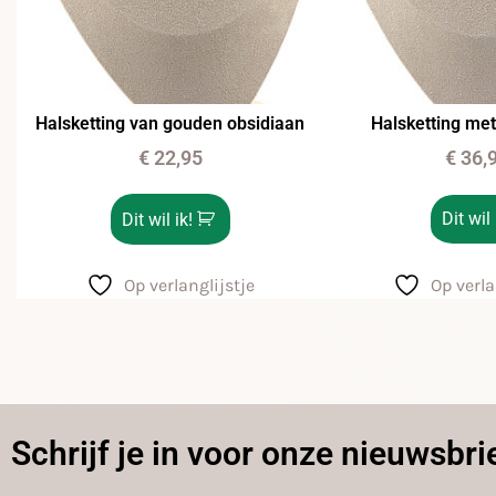
Halsketting van gouden obsidiaan
Halsketting me
€
22,95
€
36,
Dit wil 
Dit wil ik!
Op verlanglijstje
Op verla
Schrijf je in voor onze nieuwsbri