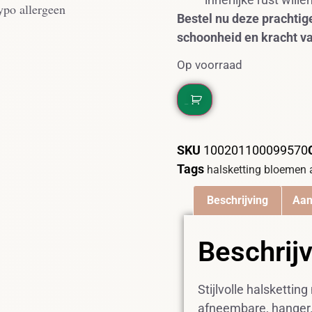
ypo allergeen
Bestel nu deze prachtige
schoonheid en kracht v
Op voorraad
DIT WIL IK!
SKU
100201100099570
Tags
halsketting bloemen 
Beschrijving
Aan
Beschrij
Stijlvolle halskettin
afneembare, hanger.