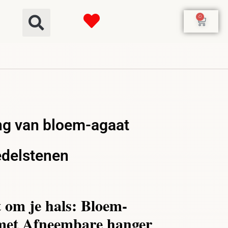
0
ng van bloem-agaat
edelstenen
 om je hals: Bloem-
 met Afneembare hanger