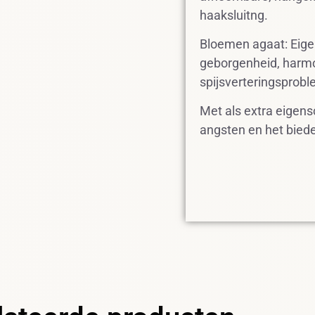
haaksluitng.
Bloemen agaat: Eig
geborgenheid, harmon
spijsverteringsprob
Met als extra eigen
angsten en het biede