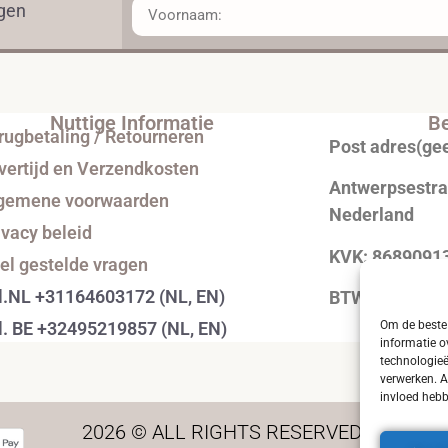
ngen
Nuttige Informatie
Be
rugbetaling / Retourneren
Post adres(ge
vertijd en Verzendkosten
Antwerpsestraa
gemene voorwaarden
Nederland
ivacy beleid
KVK: 8689091
el gestelde vragen
l.NL +31164603172 (NL, EN)
BTW: NL0043
l. BE +32495219857 (NL, EN)
Om de beste 
informatie o
technologieë
verwerken. A
invloed hebb
2026 © ALL RIGHTS RESERVED.