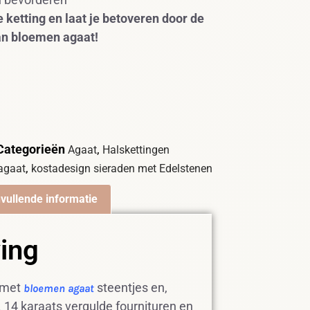
 ketting en laat je betoveren door de
an bloemen agaat!
Categorieën
,
Agaat
Halskettingen
,
agaat
kostadesign sieraden met Edelstenen
vullende informatie
ving
g met
steentjes en,
bloemen agaat
 14 karaats vergulde fournituren en