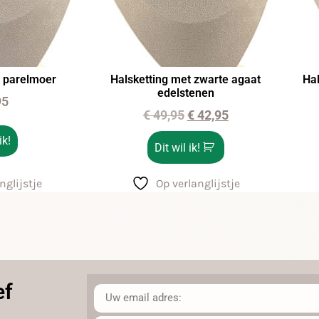
t parelmoer
Halsketting met zwarte agaat
Hal
edelstenen
95
€
49,95
€
42,95
ik!
Dit wil ik!
nglijstje
Op verlanglijstje
ef