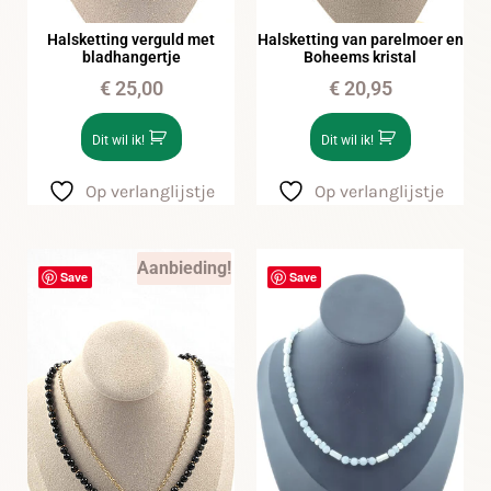
Halsketting verguld met
Halsketting van parelmoer en
bladhangertje
Boheems kristal
€
25,00
€
20,95
Dit wil ik!
Dit wil ik!
Op verlanglijstje
Op verlanglijstje
Aanbieding!
Save
Save