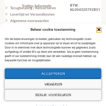
Nuttige Informatie
BTW:
Terugbetaling / Retourneren
NL004320792B51
Levertijd en Verzendkosten
Algemene voorwaarden
Privacy beleid
Beheer cookie toestemming
Veel gestelde vragen
Om de beste ervaringen te bieden, gebruiken wij technologieën zoals
Tel. NL: +31164603172 (NL, EN)
cookies om informatie over je apparaat op te slaan en/of te raadplegen.
Tel. BE: +32495219857 (NL, EN)
Door in te stemmen met deze technologieën kunnen wij gegevens zoals
surfgedrag of unieke ID's op deze site verwerken. Als je geen toestemming
geeft of uw toestemming intrekt, kan dit een nadelige invloed hebben op
bepaalde functies en mogelijkheden.
ACCEPTEREN
2026 © ALL RIGHTS RESERVED.
WEIGEREN
BEKIJK VOORKEUREN