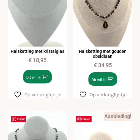
Halsketting met kristalglas
Halsketting met gouden
obsidiaan
€
18,95
€
34,95
Dit wil ik!
Dit wil ik!
Op verlanglijstje
Op verlanglijstje
Aanbieding!
Save
Save