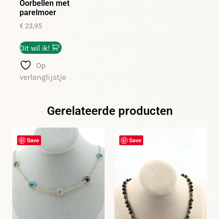
Oorbellen met
parelmoer
€
23,95
Dit wil ik!
Op
verlanglijstje
Gerelateerde producten
Save
Save