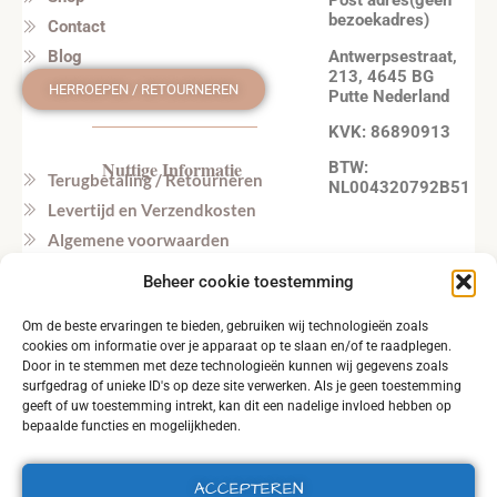
Post adres(geen
bezoekadres)
Contact
Antwerpsestraat,
Blog
213, 4645 BG
HERROEPEN / RETOURNEREN
Putte Nederland
KVK: 86890913
Nuttige Informatie
BTW:
Terugbetaling / Retourneren
NL004320792B51
Levertijd en Verzendkosten
Algemene voorwaarden
Privacy beleid
Beheer cookie toestemming
Veel gestelde vragen
Om de beste ervaringen te bieden, gebruiken wij technologieën zoals
Tel. NL: +31164603172 (NL, EN)
cookies om informatie over je apparaat op te slaan en/of te raadplegen.
Tel. BE: +32495219857 (NL, EN)
Door in te stemmen met deze technologieën kunnen wij gegevens zoals
surfgedrag of unieke ID's op deze site verwerken. Als je geen toestemming
geeft of uw toestemming intrekt, kan dit een nadelige invloed hebben op
bepaalde functies en mogelijkheden.
ACCEPTEREN