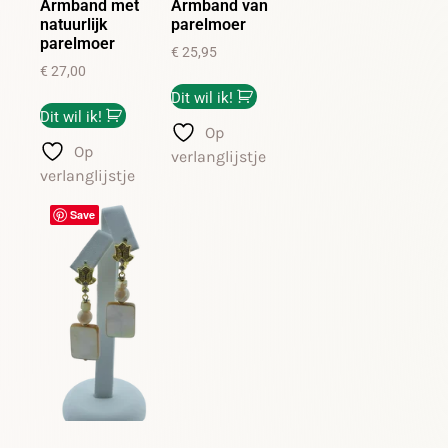
Armband met
Armband van
natuurlijk
parelmoer
parelmoer
€
25,95
€
27,00
Dit wil ik!
Dit wil ik!
Op
Op
verlanglijstje
verlanglijstje
Save