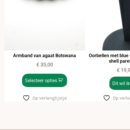
Armband van agaat Botswana
Oorbellen met blue 
shell par
€
35,00
€
19,
Selecteer opties
Dit wil ik
Op verlanglijstje
Op verla