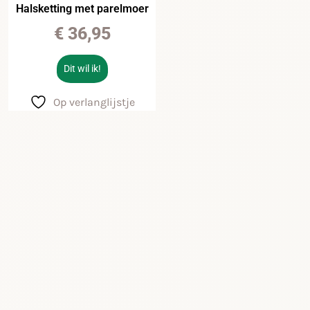
Halsketting met parelmoer
€
36,95
Dit wil ik!
Op verlanglijstje