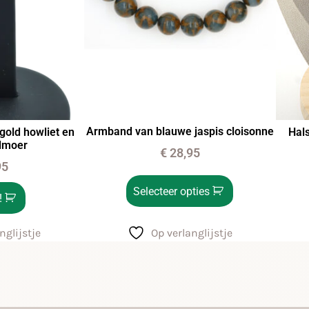
Armband van blauwe jaspis cloisonne
gold howliet en
Hals
elmoer
€
28,95
95
Selecteer opties
!
Op verlanglijstje
nglijstje