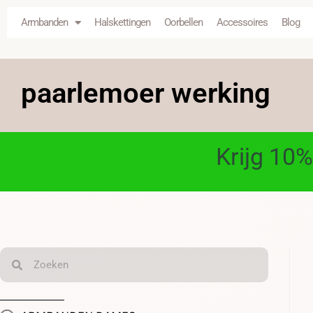
Armbanden
Halskettingen
Oorbellen
Accessoires
Blog
paarlemoer werking
Krijg 10%