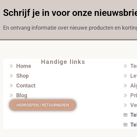
Schrijf je in voor onze nieuwsbri
En ontvang informatie over nieuwe producten en korti
Handige links
Home
Te
Shop
Le
Contact
Al
Blog
Pr
Ve
HERROEPEN / RETOURNEREN
Te
Te