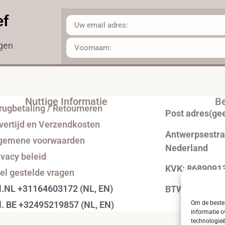
ef
ngen
Nuttige Informatie
Be
rugbetaling / Retourneren
Post adres(ge
vertijd en Verzendkosten
Antwerpsestraa
gemene voorwaarden
Nederland
ivacy beleid
KVK: 8689091
el gestelde vragen
l.NL +31164603172 (NL, EN)
BTW: NL0043
Om de beste 
l. BE +32495219857 (NL, EN)
informatie o
technologieë