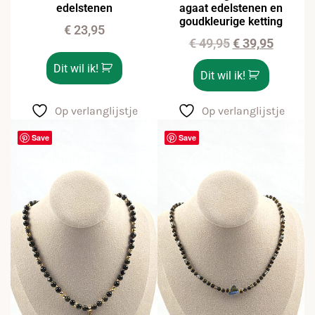
edelstenen
agaat edelstenen en
goudkleurige ketting
€
23,95
€
49,95
€
39,95
Dit wil ik!
Dit wil ik!
Op verlanglijstje
Op verlanglijstje
Save
Save