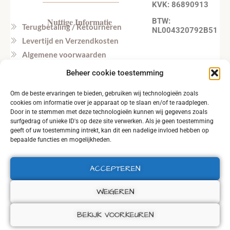
KVK: 86890913
Nuttige Informatie
BTW:
Terugbetaling / Retourneren
NL004320792B51
Levertijd en Verzendkosten
Algemene voorwaarden
Privacy beleid
Beheer cookie toestemming
Veel gestelde vragen
Om de beste ervaringen te bieden, gebruiken wij technologieën zoals
Tel. NL: +31164603172 (NL, EN)
cookies om informatie over je apparaat op te slaan en/of te raadplegen.
Tel. BE: +32495219857 (NL, EN)
Door in te stemmen met deze technologieën kunnen wij gegevens zoals
surfgedrag of unieke ID's op deze site verwerken. Als je geen toestemming
geeft of uw toestemming intrekt, kan dit een nadelige invloed hebben op
bepaalde functies en mogelijkheden.
ACCEPTEREN
2026 © ALL RIGHTS RESERVED.
WEIGEREN
BEKIJK VOORKEUREN