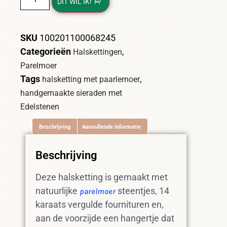
DIT WIL IK!
SKU
100201100068245
Categorieën
,
Halskettingen
Parelmoer
Tags
,
halsketting met paarlemoer
handgemaakte sieraden met
Edelstenen
Beschrijving
Aanvullende informatie
Beschrijving
Deze halsketting is gemaakt met
natuurlijke
steentjes, 14
parelmoer
karaats vergulde fournituren en,
aan de voorzijde een hangertje dat