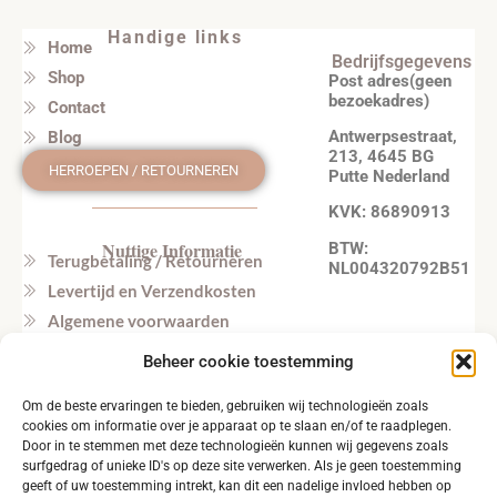
Handige links
Home
Bedrijfsgegevens
Shop
Post adres(geen
bezoekadres)
Contact
Antwerpsestraat,
Blog
213, 4645 BG
HERROEPEN / RETOURNEREN
Putte Nederland
KVK: 86890913
Nuttige Informatie
BTW:
Terugbetaling / Retourneren
NL004320792B51
Levertijd en Verzendkosten
Algemene voorwaarden
Privacy beleid
Beheer cookie toestemming
Veel gestelde vragen
Om de beste ervaringen te bieden, gebruiken wij technologieën zoals
Tel. NL: +31164603172 (NL, EN)
cookies om informatie over je apparaat op te slaan en/of te raadplegen.
Tel. BE: +32495219857 (NL, EN)
Door in te stemmen met deze technologieën kunnen wij gegevens zoals
surfgedrag of unieke ID's op deze site verwerken. Als je geen toestemming
geeft of uw toestemming intrekt, kan dit een nadelige invloed hebben op