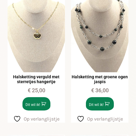
Halsketting verguld met
Halsketting met groene ogen
sterretjes hangertje
jaspis
€
25,00
€
36,00
Dit wil ik!
Dit wil ik!
Op verlanglijstje
Op verlanglijstje