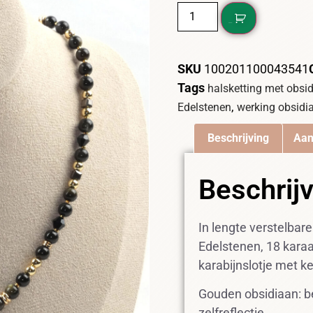
DIT WIL IK!
SKU
100201100043541
Tags
halsketting met obsi
,
Edelstenen
werking obsidi
Beschrijving
Aan
Beschrij
In lengte verstelbar
Edelstenen, 18 karaa
karabijnslotje met ke
Gouden obsidiaan: be
zelfreflectie