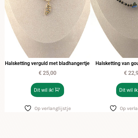
Halsketting verguld met bladhangertje
Halsketting van go
€
25,00
€
22,
Dit wil ik!
Dit wil ik
Op verlanglijstje
Op verla