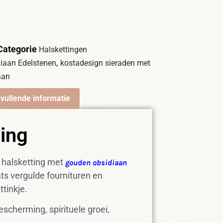
Categorie
Halskettingen
,
diaan Edelstenen
kostadesign sieraden met
aan
vullende informatie
ving
e halsketting met
gouden obsidiaan
ts vergulde fournituren en
ttinkje.
scherming, spirituele groei,