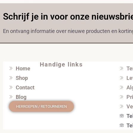
Schrijf je in voor onze nieuwsbri
En ontvang informatie over nieuwe producten en korti
Handige links
Home
Te
Shop
Le
Contact
Al
Blog
Pr
Ve
HERROEPEN / RETOURNEREN
Te
Te