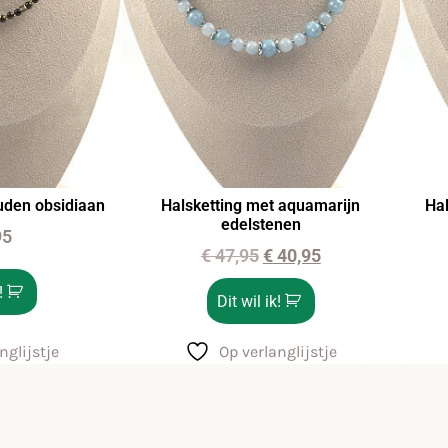
uden obsidiaan
Halsketting met aquamarijn
Hal
edelstenen
95
€
47,95
€
40,95
!
Dit wil ik!
nglijstje
Op verlanglijstje