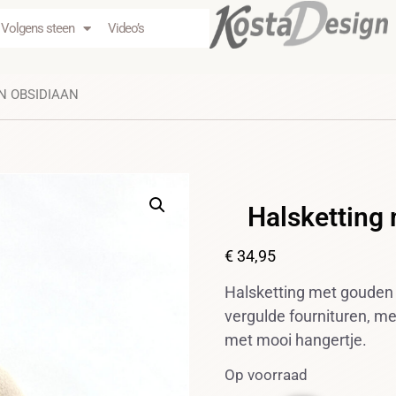
Volgens steen
Video’s
N OBSIDIAAN
Halsketting
€
34,95
Halsketting met gouden 
vergulde fournituren, me
met mooi hangertje.
Op voorraad