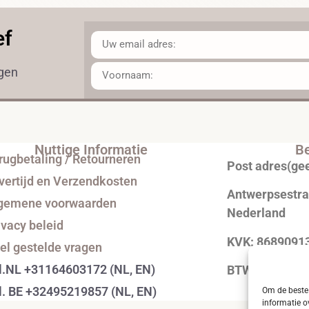
ef
ngen
Nuttige Informatie
Be
rugbetaling / Retourneren
Post adres(ge
vertijd en Verzendkosten
Antwerpsestraa
gemene voorwaarden
Nederland
ivacy beleid
KVK: 8689091
el gestelde vragen
l.NL +31164603172 (NL, EN)
BTW: NL0043
l. BE +32495219857 (NL, EN)
Om de beste 
informatie o