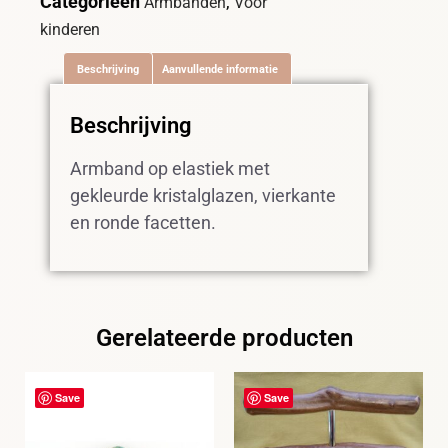
Categorieën
,
Armbanden
Voor
kinderen
Beschrijving
Aanvullende informatie
Beschrijving
Armband op elastiek met
gekleurde kristalglazen, vierkante
en ronde facetten.
Gerelateerde producten
Save
Save