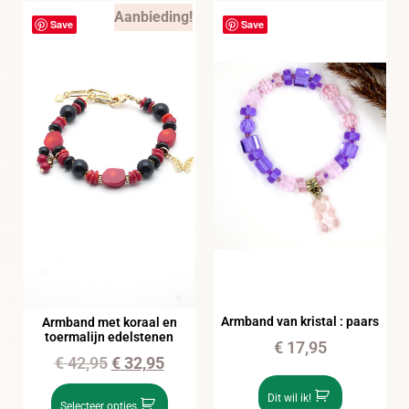
Aanbieding!
Save
Save
Armband van kristal : paars
Armband met koraal en
toermalijn edelstenen
€
17,95
€
42,95
€
32,95
Dit wil ik!
Selecteer opties