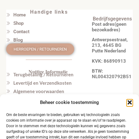
Handige links
Home
Bedrijfsgegevens
Shop
Post adres(geen
bezoekadres)
Contact
Antwerpsestraat,
Blog
213, 4645 BG
HERROEPEN / RETOURNEREN
Putte Nederland
KVK: 86890913
Nuttige Informatie
BTW:
Terugbetaling / Retourneren
NL004320792B51
Levertijd en Verzendkosten
Algemene voorwaarden
Privacy beleid
Beheer cookie toestemming
Veel gestelde vragen
Om de beste ervaringen te bieden, gebruiken wij technologieën zoals
Tel. NL: +31164603172 (NL, EN)
cookies om informatie over je apparaat op te slaan en/of te raadplegen.
Tel. BE: +32495219857 (NL, EN)
Door in te stemmen met deze technologieën kunnen wij gegevens zoals
surfgedrag of unieke ID's op deze site verwerken. Als je geen toestemming
geeft of uw toestemming intrekt, kan dit een nadelige invloed hebben op