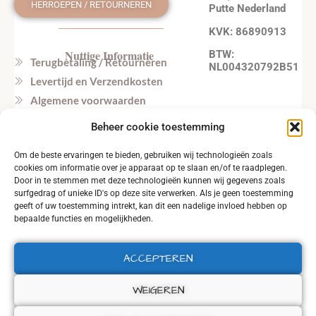
HERROEPEN / RETOURNEREN
Putte Nederland
KVK: 86890913
Nuttige Informatie
BTW:
Terugbetaling / Retourneren
NL004320792B51
Levertijd en Verzendkosten
Algemene voorwaarden
Privacy beleid
Beheer cookie toestemming
Veel gestelde vragen
Om de beste ervaringen te bieden, gebruiken wij technologieën zoals
Tel. NL: +31164603172 (NL, EN)
cookies om informatie over je apparaat op te slaan en/of te raadplegen.
Tel. BE: +32495219857 (NL, EN)
Door in te stemmen met deze technologieën kunnen wij gegevens zoals
surfgedrag of unieke ID's op deze site verwerken. Als je geen toestemming
geeft of uw toestemming intrekt, kan dit een nadelige invloed hebben op
bepaalde functies en mogelijkheden.
ACCEPTEREN
2026 © ALL RIGHTS RESERVED.
WEIGEREN