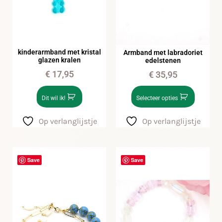
kinderarmband met kristal
Armband met labradoriet
glazen kralen
edelstenen
€
17,95
€
35,95
Dit wil ik!
Selecteer opties
Op verlanglijstje
Op verlanglijstje
Save
Save