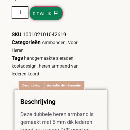
DIT WIL IK!
SKU
100102101042619
Categorieën
,
Armbanden
Voor
Heren
Tags
handgemaakte sieraden
,
kostadesign
heren armband van
lederen koord
Beschrijving
Aanvullende informatie
Beschrijving
Deze dubbele heren armband is
gemaakt met 6 mm dik lederen
koord, duurzame RVS goud en