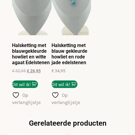
Halsketting met
Halsketting met
blauwgekleurde
blauw gekleurde
howliet en witte
howliet en rode
agaat Edelstenen
jade edelstenen
€
32,95
€
26,95
€
34,95
Dit wil ik!
Dit wil ik!
Op
Op
verlanglijstje
verlanglijstje
Gerelateerde producten