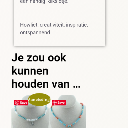
een handig klikslotje.
Howliet: creativiteit, inspiratie,
ontspannend
Je zou ook
kunnen
houden van …
Aanbieding!
Save
Save