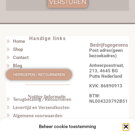
VERSTUREN
Handige links
Home
Bedrijfsgegevens
Shop
Post adres(geen
bezoekadres)
Contact
Antwerpsestraat,
Blog
213, 4645 BG
HERROEPEN / RETOURNEREN
Putte Nederland
KVK: 86890913
Nuttige Informatie
BTW:
Terugbetaling / Retourneren
NL004320792B51
Levertijd en Verzendkosten
Algemene voorwaarden
Privacy beleid
Beheer cookie toestemming
Veel gestelde vragen