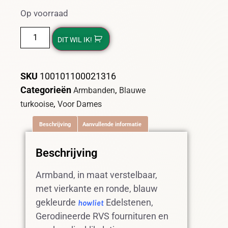
Op voorraad
DIT WIL IK!
SKU
100101100021316
Categorieën
,
Armbanden
Blauwe
,
turkooise
Voor Dames
Beschrijving
Aanvullende informatie
Beschrijving
Armband, in maat verstelbaar,
met vierkante en ronde, blauw
gekleurde
Edelstenen,
howliet
Gerodineerde RVS fournituren en