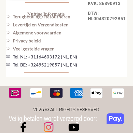
KVK: 86890913
Nuttige Informatie
BTW:
Terugbetaling / Retourneren
NL004320792B51
Levertijd en Verzendkosten
Algemene voorwaarden
Privacy beleid
Veel gestelde vragen
Tel. NL: +31164603172 (NL, EN)
Tel. BE: +32495219857 (NL, EN)
2026 © ALL RIGHTS RESERVED.