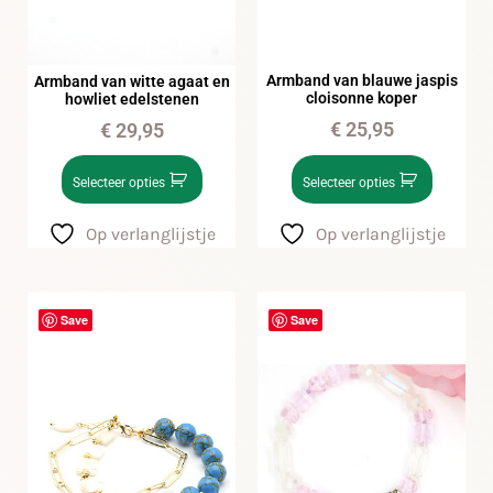
Armband van blauwe jaspis
Armband van witte agaat en
cloisonne koper
howliet edelstenen
€
25,95
€
29,95
Selecteer opties
Selecteer opties
Op verlanglijstje
Op verlanglijstje
Save
Save