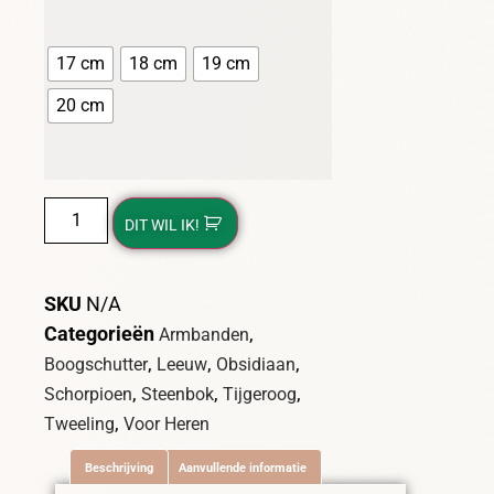
17 cm
18 cm
19 cm
20 cm
DIT WIL IK!
SKU
N/A
Categorieën
,
Armbanden
,
,
,
Boogschutter
Leeuw
Obsidiaan
,
,
,
Schorpioen
Steenbok
Tijgeroog
,
Tweeling
Voor Heren
Beschrijving
Aanvullende informatie