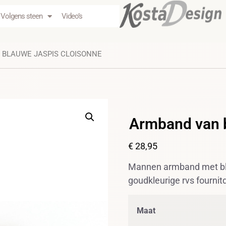
Volgens steen
Video’s
 BLAUWE JASPIS CLOISONNE
Armband van b
€
28,95
Mannen armband met bl
goudkleurige rvs fournit
Maat