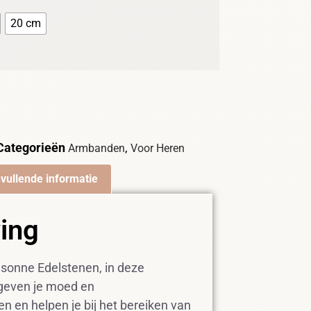
20 cm
Categorieën
,
Armbanden
Voor Heren
vullende informatie
ving
isonne Edelstenen, in deze
geven je moed en
 en helpen je bij het bereiken van