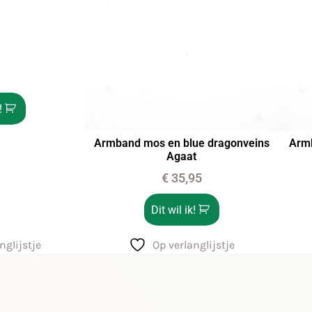
!
Armband mos en blue dragonveins
Armb
Agaat
€
35,95
Dit wil ik!
nglijstje
Op verlanglijstje