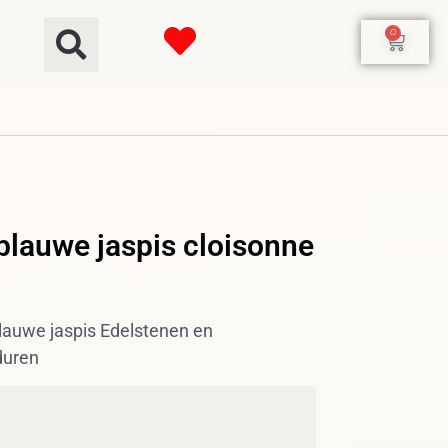
0
lauwe jaspis cloisonne
auwe jaspis Edelstenen en
duren