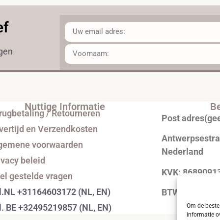
ef
ngen
Nuttige Informatie
Be
rugbetaling / Retourneren
Post adres(ge
vertijd en Verzendkosten
Antwerpsestraa
gemene voorwaarden
Nederland
ivacy beleid
KVK: 8689091
el gestelde vragen
l.NL +31164603172 (NL, EN)
BTW: NL0043
l. BE +32495219857 (NL, EN)
Om de beste 
informatie o