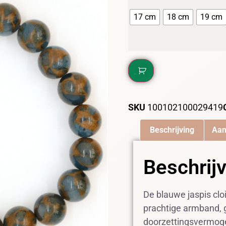
17 cm
18 cm
19 cm
DIT WIL IK!
SKU
100102100029419
Beschrijving
Aan
Beschrij
De blauwe jaspis clo
prachtige armband, 
doorzettingsvermogen