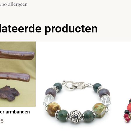
ypo allergeen
lateerde producten
der armbanden
95