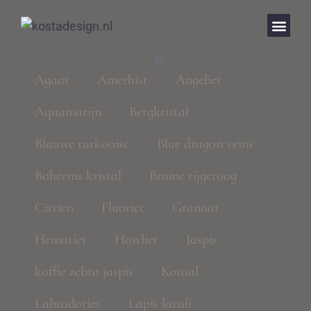
Agaat
Amethist
Angeliet
Aquamarijn
Bergkristal
Blauwe turkooise
Blue dragon veins
Boheems kristal
Bruine tijgeroog
Citrien
Fluoriet
Granaat
Hematiet
Howliet
Jaspis
koffie zebra jaspis
Koraal
Labradoriet
Lapis lazuli