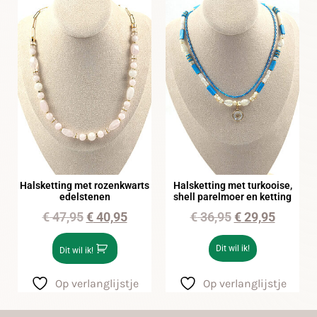
Halsketting met rozenkwarts
Halsketting met turkooise,
edelstenen
shell parelmoer en ketting
€
47,95
€
40,95
€
36,95
€
29,95
Dit wil ik!
Dit wil ik!
Op verlanglijstje
Op verlanglijstje