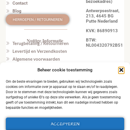
bezoekadres)
Contact
Antwerpsestraat,
Blog
213, 4645 BG
HERROEPEN / RETOURNEREN
Putte Nederland
KVK: 86890913
Nuttige Informatie
BTW:
Terugbetaling / Retourneren
NL004320792B51
Levertijd en Verzendkosten
Algemene voorwaarden
Privacy beleid
Beheer cookie toestemming
Veel gestelde vragen
Om de beste ervaringen te bieden, gebruiken wij technologieën zoals
Tel. NL: +31164603172 (NL, EN)
cookies om informatie over je apparaat op te slaan en/of te raadplegen.
Tel. BE: +32495219857 (NL, EN)
Door in te stemmen met deze technologieën kunnen wij gegevens zoals
surfgedrag of unieke ID's op deze site verwerken. Als je geen toestemming
geeft of uw toestemming intrekt, kan dit een nadelige invloed hebben op
bepaalde functies en mogelijkheden.
ACCEPTEREN