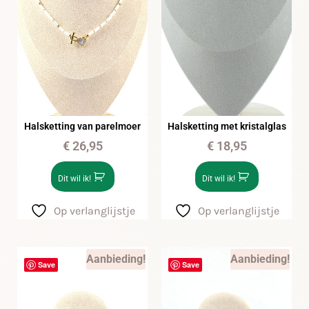
Halsketting van parelmoer
Halsketting met kristalglas
€
26,95
€
18,95
Dit wil ik!
Dit wil ik!
Op verlanglijstje
Op verlanglijstje
Aanbieding!
Aanbieding!
Save
Save