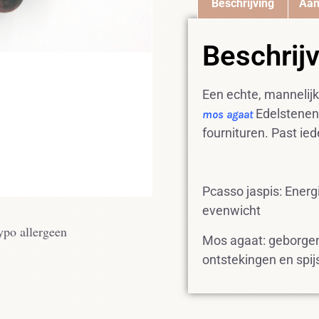
Beschrijving
Aan
Beschrij
Een echte, manneli
Edelstenen
mos agaat
fournituren. Past iede
Pcasso jaspis: Energi
evenwicht
ypo allergeen
Mos agaat: geborgenh
ontstekingen en spi