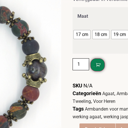
Maat
17 cm
18 cm
19 cm
DIT WIL IK!
SKU
N/A
Categorieën
,
Agaat
Armb
,
Tweeling
Voor Heren
Tags
Armbanden voor ma
,
werking agaat
werking jas