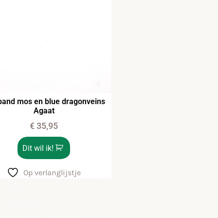
and mos en blue dragonveins
Agaat
€
35,95
Dit wil ik!
Op verlanglijstje