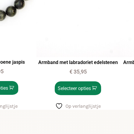
oene jaspis
Armband met labradoriet edelstenen
Armb
95
€
35,95
ties
Selecteer opties
nglijstje
Op verlanglijstje