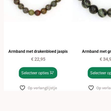
Armband met drakenbloed jaspis
Armband met gr
€
22,95
€
34,
Selecteer opties
Selecteer op
Op verlanglijstje
Op verla