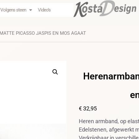
Volgens steen
Video’s
ATTE PICASSO JASPIS EN MOS AGAAT
Herenarmband
e
€
32,95
Heren armband, op elast
Edelstenen, afgewerkt m
Verkrijgbaar in verschil