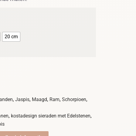
20 cm
,
,
,
,
,
anden
Jaspis
Maagd
Ram
Schorpioen
,
,
nnen
kostadesign sieraden met Edelstenen
pis