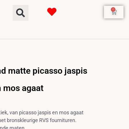
0
 matte picasso jaspis
n mos agaat
iek, van picasso jaspis en mos agaat
et bronskleurige RVS fournituren.
lende maten.