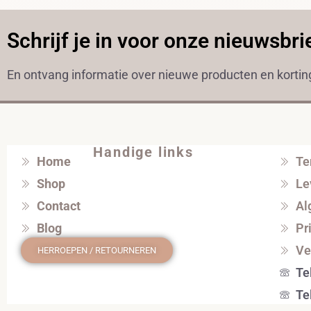
Schrijf je in voor onze nieuwsbri
En ontvang informatie over nieuwe producten en korti
Handige links
Home
Te
Shop
Le
Contact
Al
Blog
Pr
Ve
HERROEPEN / RETOURNEREN
Te
Te