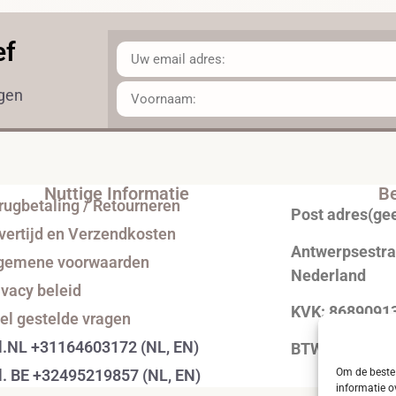
ef
ngen
Nuttige Informatie
Be
rugbetaling / Retourneren
Post adres(ge
vertijd en Verzendkosten
Antwerpsestraa
gemene voorwaarden
Nederland
ivacy beleid
KVK: 8689091
el gestelde vragen
l.NL +31164603172 (NL, EN)
BTW: NL0043
Om de beste 
l. BE +32495219857 (NL, EN)
informatie o