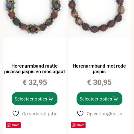
Herenarmband matte
Herenarmband met rode
picasso jaspis en mos agaat
jaspis
€
32,95
€
30,95
Selecteer opties
Selecteer opties
Op verlanglijstje
Op verlanglijstje
Save
Save