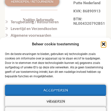
HERROEPEN / RETOURNEREN
Putte Nederland
KVK: 86890913
Nuttige Informatie
BTW:
Terugbetaling / Retourneren
NL004320792B51
Levertijd en Verzendkosten
Algemene voorwaarden
Privacy beleid
Beheer cookie toestemming
Veel gestelde vragen
Om de beste ervaringen te bieden, gebruiken wij technologieën zoals
Tel. NL: +31164603172 (NL, EN)
cookies om informatie over je apparaat op te slaan en/of te raadplegen.
Tel. BE: +32495219857 (NL, EN)
Door in te stemmen met deze technologieën kunnen wij gegevens zoals
surfgedrag of unieke ID's op deze site verwerken. Als je geen toestemming
geeft of uw toestemming intrekt, kan dit een nadelige invloed hebben op
bepaalde functies en mogelijkheden.
ACCEPTEREN
2026 © ALL RIGHTS RESERVED.
WEIGEREN