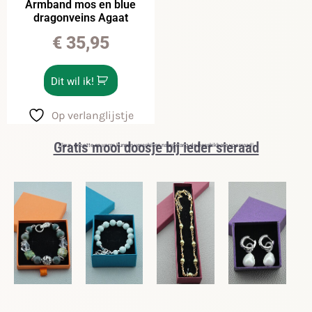
Armband mos en blue
dragonveins Agaat
€
35,95
Dit wil ik!
Op verlanglijstje
Gratis mooi doosje bij ieder sieraad
Kleur, grootte en vorm kunnen verschillen naargelang de beschikbare voorraad!