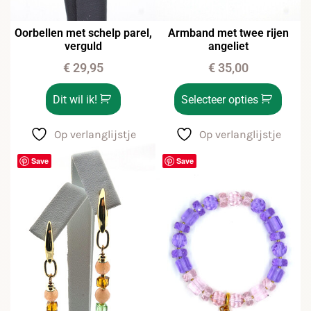
Oorbellen met schelp parel,
Armband met twee rijen
verguld
angeliet
€
29,95
€
35,00
Dit wil ik!
Selecteer opties
Op verlanglijstje
Op verlanglijstje
Save
Save