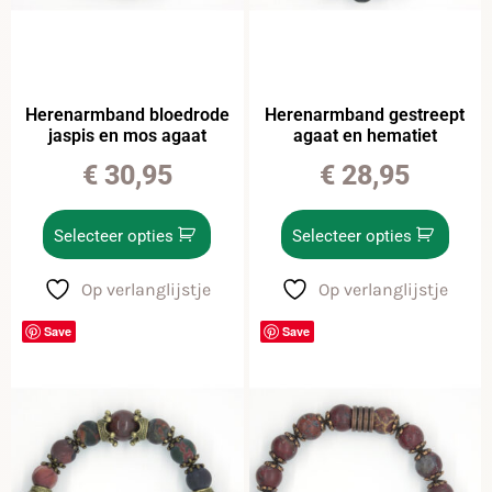
Herenarmband bloedrode
Herenarmband gestreept
jaspis en mos agaat
agaat en hematiet
€
30,95
€
28,95
Selecteer opties
Selecteer opties
Op verlanglijstje
Op verlanglijstje
Save
Save