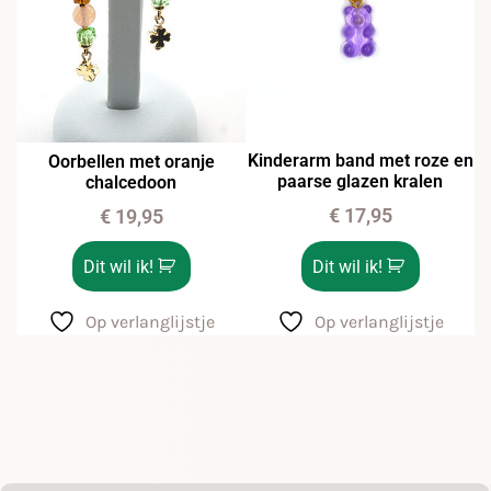
Kinderarm band met roze en
Oorbellen met oranje
paarse glazen kralen
chalcedoon
€
17,95
€
19,95
Dit wil ik!
Dit wil ik!
Op verlanglijstje
Op verlanglijstje