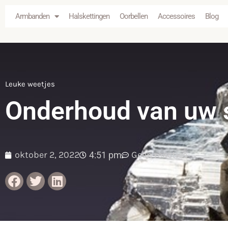
Armbanden
Halskettingen
Oorbellen
Accessoires
Blog
Leuke weetjes
Onderhoud van uw 
oktober 2, 2022
Geen reacties
4:51 pm