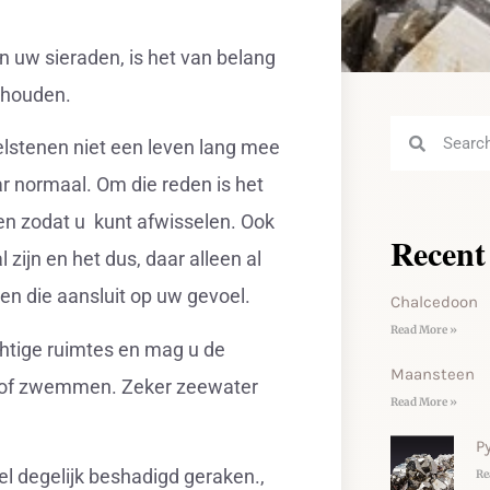
n uw sieraden, is het van belang
erhouden.
elstenen niet een leven lang mee
jaar normaal. Om die reden is het
en zodat u kunt afwisselen. Ook
Recent
zijn en het dus, daar alleen al
gen die aansluit op uw gevoel.
Chalcedoon
Read More »
htige ruimtes en mag u de
Maansteen
n of zwemmen. Zeker zeewater
Read More »
Py
el degelijk beshadigd geraken.,
Re