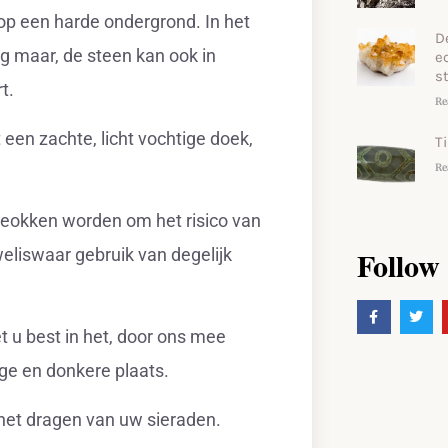
op een harde ondergrond. In het
D
ng maar, de steen kan ook in
e
s
rt.
Re
en zachte, licht vochtige doek,
T
Re
ereokken worden om het risico van
Follow
eliswaar gebruik van degelijk
 u best in het, door ons mee
oge en donkere plaats.
 het dragen van uw sieraden.