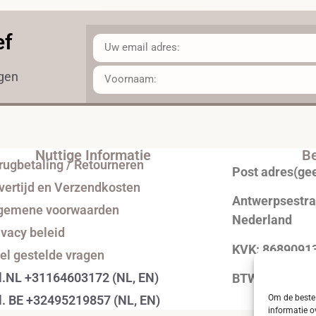
ef
ngen
Nuttige Informatie
Be
rugbetaling / Retourneren
Post adres(ge
vertijd en Verzendkosten
Antwerpsestraa
gemene voorwaarden
Nederland
ivacy beleid
KVK: 8689091
el gestelde vragen
l.NL +31164603172 (NL, EN)
BTW: NL0043
l. BE +32495219857 (NL, EN)
Om de beste 
informatie o