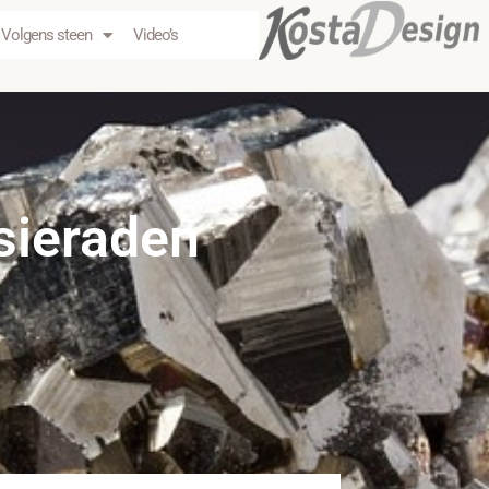
Volgens steen
Video’s
sieraden