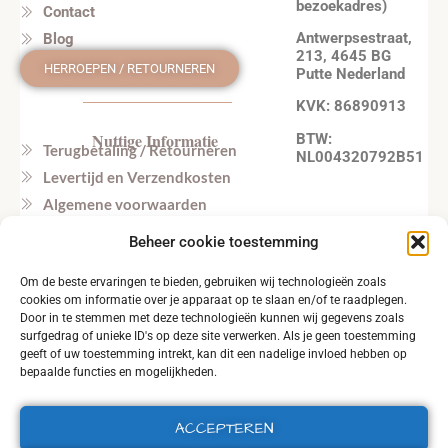
bezoekadres)
Contact
Antwerpsestraat,
Blog
213, 4645 BG
HERROEPEN / RETOURNEREN
Putte Nederland
KVK: 86890913
Nuttige Informatie
BTW:
Terugbetaling / Retourneren
NL004320792B51
Levertijd en Verzendkosten
Algemene voorwaarden
Privacy beleid
Beheer cookie toestemming
Veel gestelde vragen
Om de beste ervaringen te bieden, gebruiken wij technologieën zoals
Tel. NL: +31164603172 (NL, EN)
cookies om informatie over je apparaat op te slaan en/of te raadplegen.
Tel. BE: +32495219857 (NL, EN)
Door in te stemmen met deze technologieën kunnen wij gegevens zoals
surfgedrag of unieke ID's op deze site verwerken. Als je geen toestemming
geeft of uw toestemming intrekt, kan dit een nadelige invloed hebben op
bepaalde functies en mogelijkheden.
ACCEPTEREN