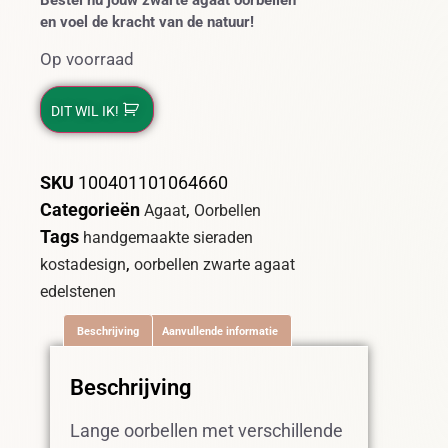
Bestel nu jouw zwarte agaat oorbellen
en voel de kracht van de natuur!
Op voorraad
DIT WIL IK!
SKU
100401101064660
Categorieën
,
Agaat
Oorbellen
Tags
handgemaakte sieraden
,
kostadesign
oorbellen zwarte agaat
edelstenen
Beschrijving
Aanvullende informatie
Beschrijving
Lange oorbellen met verschillende