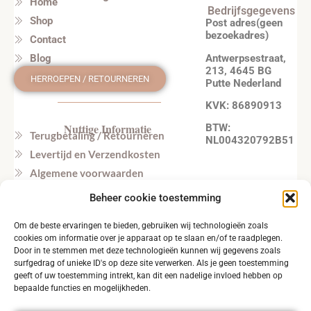
Home
Bedrijfsgegevens
Shop
Post adres(geen
bezoekadres)
Contact
Antwerpsestraat,
Blog
213, 4645 BG
HERROEPEN / RETOURNEREN
Putte Nederland
KVK: 86890913
Nuttige Informatie
BTW:
Terugbetaling / Retourneren
NL004320792B51
Levertijd en Verzendkosten
Algemene voorwaarden
Privacy beleid
Beheer cookie toestemming
Veel gestelde vragen
Om de beste ervaringen te bieden, gebruiken wij technologieën zoals
Tel. NL: +31164603172 (NL, EN)
cookies om informatie over je apparaat op te slaan en/of te raadplegen.
Tel. BE: +32495219857 (NL, EN)
Door in te stemmen met deze technologieën kunnen wij gegevens zoals
surfgedrag of unieke ID's op deze site verwerken. Als je geen toestemming
geeft of uw toestemming intrekt, kan dit een nadelige invloed hebben op
bepaalde functies en mogelijkheden.