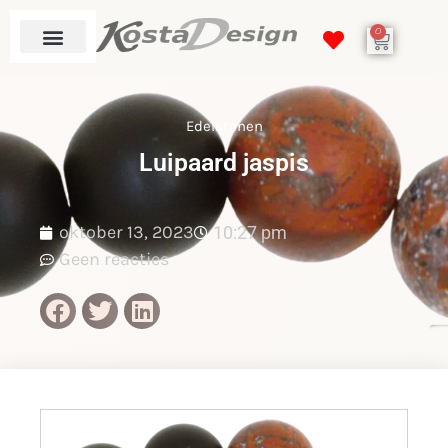
0
Edelstenen
Luipaard jaspis
oktober 13, 2023
10:27 pm
Geen reacties