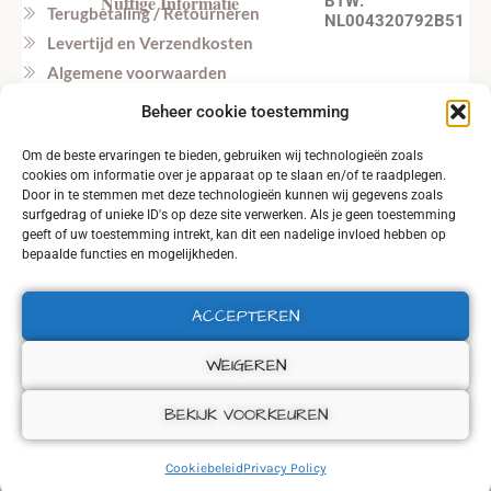
Nuttige Informatie
BTW:
Terugbetaling / Retourneren
NL004320792B51
Levertijd en Verzendkosten
Algemene voorwaarden
Privacy beleid
Beheer cookie toestemming
Veel gestelde vragen
Om de beste ervaringen te bieden, gebruiken wij technologieën zoals
Tel. NL: +31164603172 (NL, EN)
cookies om informatie over je apparaat op te slaan en/of te raadplegen.
Tel. BE: +32495219857 (NL, EN)
Door in te stemmen met deze technologieën kunnen wij gegevens zoals
surfgedrag of unieke ID's op deze site verwerken. Als je geen toestemming
geeft of uw toestemming intrekt, kan dit een nadelige invloed hebben op
bepaalde functies en mogelijkheden.
ACCEPTEREN
2026 © ALL RIGHTS RESERVED.
WEIGEREN
BEKIJK VOORKEUREN
Cookiebeleid
Privacy Policy