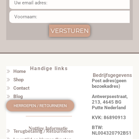
VERSTUREN
Handige links
Home
Bedrijfsgegevens
Shop
Post adres(geen
bezoekadres)
Contact
Antwerpsestraat,
Blog
213, 4645 BG
HERROEPEN / RETOURNEREN
Putte Nederland
KVK: 86890913
Nuttige Informatie
BTW:
Terugbetaling / Retourneren
NL004320792B51