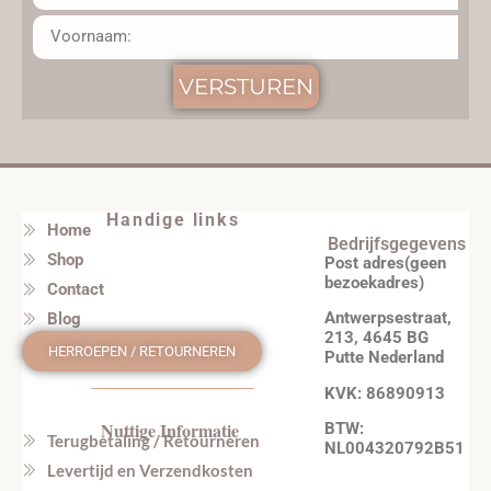
VERSTUREN
Handige links
Home
Bedrijfsgegevens
Shop
Post adres(geen
bezoekadres)
Contact
Antwerpsestraat,
Blog
213, 4645 BG
HERROEPEN / RETOURNEREN
Putte Nederland
KVK: 86890913
Nuttige Informatie
BTW:
Terugbetaling / Retourneren
NL004320792B51
Levertijd en Verzendkosten