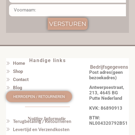
VERSTUREN
Handige links
Home
Bedrijfsgegevens
Shop
Post adres(geen
bezoekadres)
Contact
Antwerpsestraat,
Blog
213, 4645 BG
HERROEPEN / RETOURNEREN
Putte Nederland
KVK: 86890913
Nuttige Informatie
BTW:
Terugbetaling / Retourneren
NL004320792B51
Levertijd en Verzendkosten