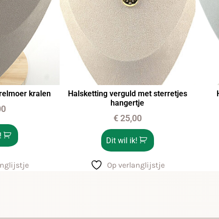
relmoer kralen
Halsketting verguld met sterretjes
hangertje
00
€
25,00
!
Dit wil ik!
nglijstje
Op verlanglijstje