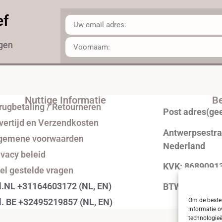
ef
ngen
Nuttige Informatie
Be
rugbetaling / Retourneren
Post adres(ge
vertijd en Verzendkosten
Antwerpsestraa
gemene voorwaarden
Nederland
ivacy beleid
KVK: 8689091
el gestelde vragen
l.NL +31164603172 (NL, EN)
BTW: NL0043
Om de beste 
l. BE +32495219857 (NL, EN)
informatie o
technologieë