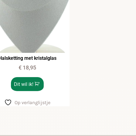
Halsketting met kristalglas
€
18,95
Dit wil ik!
Op verlanglijstje