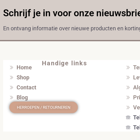
Schrijf je in voor onze nieuwsbri
En ontvang informatie over nieuwe producten en korti
Handige links
Home
Te
Shop
Le
Contact
Al
Blog
Pr
Ve
HERROEPEN / RETOURNEREN
Te
Te