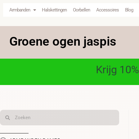
Armbanden
Halskettingen
Oorbellen
Accessoires
Blog
Groene ogen jaspis
Krijg 10%