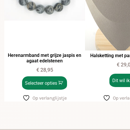
Herenarmband met grijze jaspis en
Halsketting met pa
agaat edelstenen
€
29,
€
28,95
Dit wil ik
Selecteer opties
Op verlanglijstje
Op verla