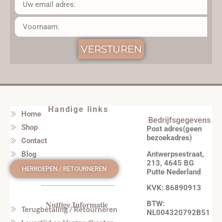
VERSTUREN
Handige links
Home
Bedrijfsgegevens
Shop
Post adres(geen
bezoekadres)
Contact
Antwerpsestraat,
Blog
213, 4645 BG
HERROEPEN / RETOURNEREN
Putte Nederland
KVK: 86890913
Nuttige Informatie
BTW:
Terugbetaling / Retourneren
NL004320792B51