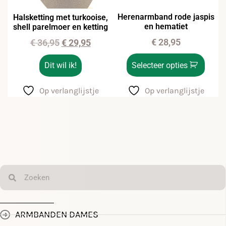
Herenarmband rode jaspis
Halsketting met turkooise,
en hematiet
shell parelmoer en ketting
€
28,95
€
36,95
€
29,95
Dit wil ik!
Selecteer opties
Op verlanglijstje
Op verlanglijstje
ARMBANDEN DAMES