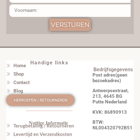
VERSTUREN
Handige links
Home
Bedrijfsgegevens
Shop
Post adres(geen
bezoekadres)
Contact
Antwerpsestraat,
Blog
213, 4645 BG
HERROEPEN / RETOURNEREN
Putte Nederland
KVK: 86890913
Nuttige Informatie
BTW:
Terugbetaling / Retourneren
NL004320792B51
Levertijd en Verzendkosten