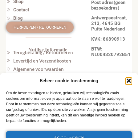
Shop
Post adres(geen
bezoekadres)
Contact
Antwerpsestraat,
Blog
213, 4645 BG
HERROEPEN / RETOURNEREN
Putte Nederland
KVK: 86890913
Nuttige Informatie
BTW:
Terugbetaling / Retourneren
NL004320792B51
Levertijd en Verzendkosten
Algemene voorwaarden
Privacy beleid
Beheer cookie toestemming
Veel gestelde vragen
Om de beste ervaringen te bieden, gebruiken wij technologieën zoals
Tel. NL: +31164603172 (NL, EN)
cookies om informatie over je apparaat op te slaan en/of te raadplegen.
Tel. BE: +32495219857 (NL, EN)
Door in te stemmen met deze technologieën kunnen wij gegevens zoals
surfgedrag of unieke ID's op deze site verwerken. Als je geen toestemming
geeft of uw toestemming intrekt, kan dit een nadelige invloed hebben op
bepaalde functies en mogelijkheden.