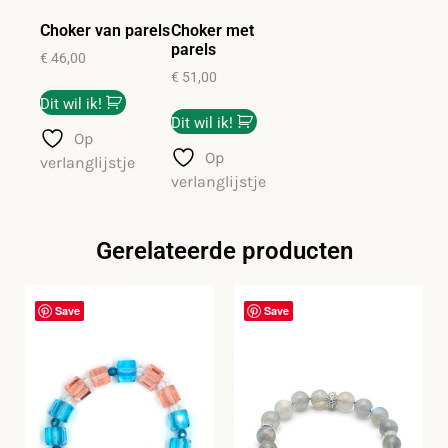
Choker van parels
Choker met
parels
€
46,00
€
51,00
Dit wil ik!
Dit wil ik!
Op
Op
verlanglijstje
verlanglijstje
Gerelateerde producten
Save
Save