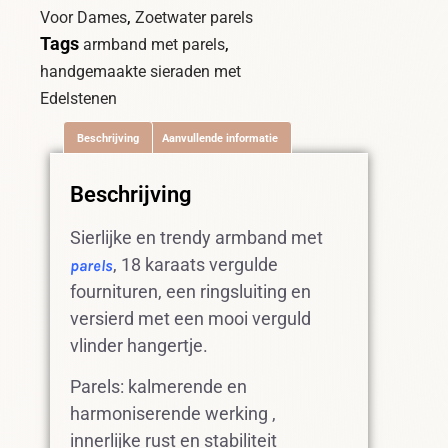
,
Voor Dames
Zoetwater parels
Tags
,
armband met parels
handgemaakte sieraden met
Edelstenen
Beschrijving
Aanvullende informatie
Beschrijving
Sierlijke en trendy armband met
, 18 karaats vergulde
parels
fournituren, een ringsluiting en
versierd met een mooi verguld
vlinder hangertje.
Parels: kalmerende en
harmoniserende werking ,
innerlijke rust en stabiliteit