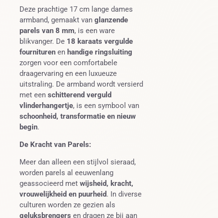
Deze prachtige 17 cm lange dames
armband, gemaakt van
glanzende
parels van 8 mm
, is een ware
blikvanger. De
18 karaats vergulde
fournituren
en
handige ringsluiting
zorgen voor een comfortabele
draagervaring en een luxueuze
uitstraling. De armband wordt versierd
met een
schitterend verguld
vlinderhangertje
, is een symbool van
schoonheid, transformatie en nieuw
begin
.
De Kracht van Parels:
Meer dan alleen een stijlvol sieraad,
worden parels al eeuwenlang
geassocieerd met
wijsheid, kracht,
vrouwelijkheid en puurheid
. In diverse
culturen worden ze gezien als
geluksbrengers
en dragen ze bij aan