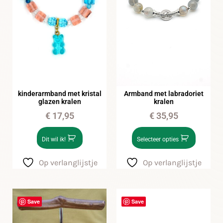
kinderarmband met kristal
Armband met labradoriet
glazen kralen
kralen
€
17,95
€
35,95
Dit wil ik!
Selecteer opties
Op verlanglijstje
Op verlanglijstje
Save
Save