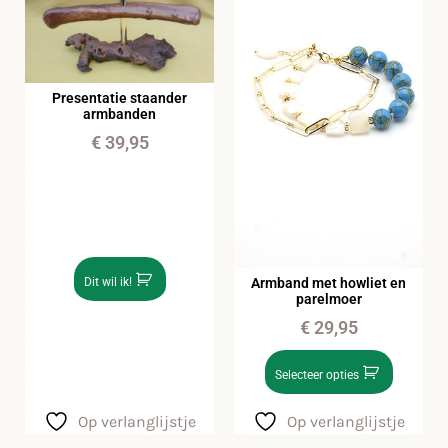
Presentatie staander
armbanden
€
39,95
Armband met howliet en
Dit wil ik!
parelmoer
€
29,95
Selecteer opties
Op verlanglijstje
Op verlanglijstje