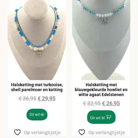
Halsketting met turkooise,
Halsketting met
shell parelmoer en ketting
blauwgekleurde howliet en
witte agaat Edelstenen
€
36,95
€
29,95
€
32,95
€
26,95
Dit wil ik!
Dit wil ik!
Op verlanglijstje
Op verlanglijstje