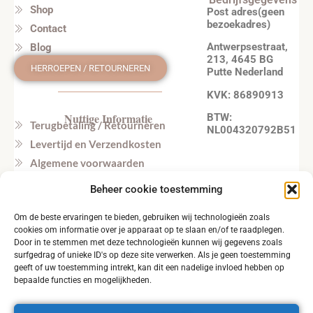
Shop
Post adres(geen
bezoekadres)
Contact
Antwerpsestraat,
Blog
213, 4645 BG
HERROEPEN / RETOURNEREN
Putte Nederland
KVK: 86890913
Nuttige Informatie
BTW:
Terugbetaling / Retourneren
NL004320792B51
Levertijd en Verzendkosten
Algemene voorwaarden
Privacy beleid
Beheer cookie toestemming
Veel gestelde vragen
Om de beste ervaringen te bieden, gebruiken wij technologieën zoals
Tel. NL: +31164603172 (NL, EN)
cookies om informatie over je apparaat op te slaan en/of te raadplegen.
Tel. BE: +32495219857 (NL, EN)
Door in te stemmen met deze technologieën kunnen wij gegevens zoals
surfgedrag of unieke ID's op deze site verwerken. Als je geen toestemming
geeft of uw toestemming intrekt, kan dit een nadelige invloed hebben op
bepaalde functies en mogelijkheden.