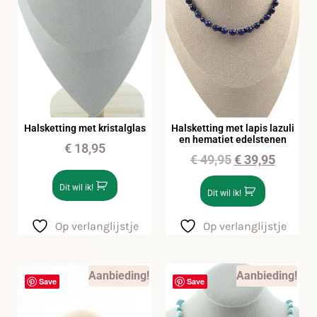
Halsketting met kristalglas
Halsketting met lapis lazuli
en hematiet edelstenen
€
18,95
€
49,95
€
39,95
Dit wil ik!
Dit wil ik!
Op verlanglijstje
Op verlanglijstje
Aanbieding!
Aanbieding!
Save
Save