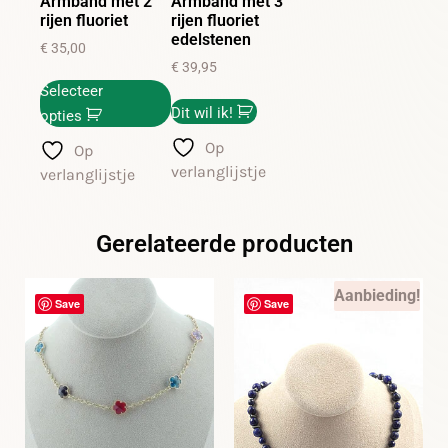
Armband met 2
Armband met 3
rijen fluoriet
rijen fluoriet
edelstenen
€
35,00
€
39,95
Selecteer
Dit wil ik!
opties
Op
Op
verlanglijstje
verlanglijstje
Gerelateerde producten
Aanbieding!
Save
Save