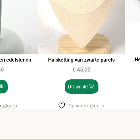
He
ien edelstenen
Halsketting van zwarte parels
60
€
45,00
ik!
Dit wil ik!
nglijstje
Op verlanglijstje