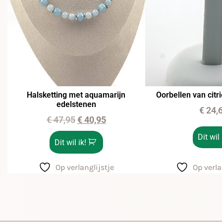
Halsketting met aquamarijn
Oorbellen van citr
edelstenen
€
24,
€
47,95
€
40,95
Dit wil 
Dit wil ik!
Op verlanglijstje
Op verla