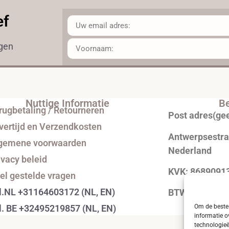
ef
ngen
Nuttige Informatie
Be
rugbetaling / Retourneren
Post adres(ge
vertijd en Verzendkosten
Antwerpsestraa
gemene voorwaarden
Nederland
ivacy beleid
KVK: 8689091
el gestelde vragen
l.NL +31164603172 (NL, EN)
BTW: NL0043
Om de beste 
l. BE +32495219857 (NL, EN)
informatie o
technologieë