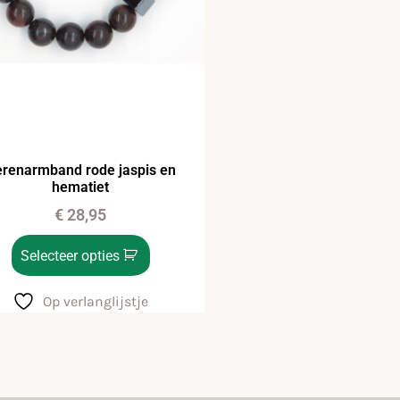
renarmband rode jaspis en
hematiet
€
28,95
Selecteer opties
Op verlanglijstje