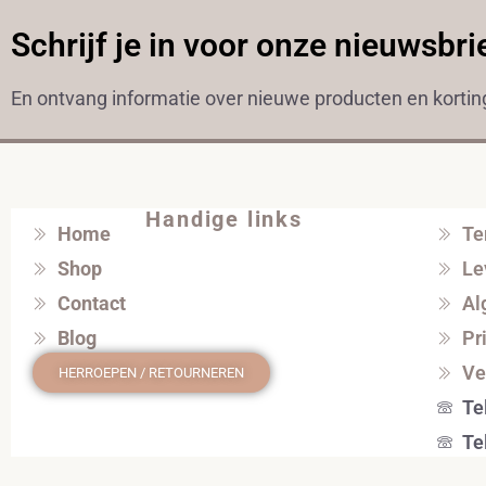
Schrijf je in voor onze nieuwsbri
En ontvang informatie over nieuwe producten en korti
Handige links
Home
Te
Shop
Le
Contact
Al
Blog
Pr
Ve
HERROEPEN / RETOURNEREN
Te
Te