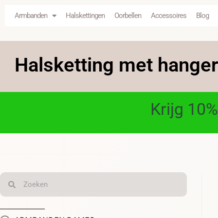
Armbanden
Halskettingen
Oorbellen
Accessoires
Blog
Halsketting met hanger
Krijg 10%