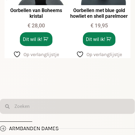
Oorbellen van Boheems
Oorbellen met blue gold
kristal
howliet en shell parelmoer
€
28,00
€
19,95
Dit wil ik!
Dit wil ik!
Op verlanglijstje
Op verlanglijstje
ARMBANDEN DAMES