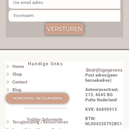
VERSTUREN
Handige links
Home
Bedrijfsgegevens
Shop
Post adres(geen
bezoekadres)
Contact
Antwerpsestraat,
Blog
213, 4645 BG
HERROEPEN / RETOURNEREN
Putte Nederland
KVK: 86890913
Nuttige Informatie
BTW:
Terugbetaling / Retourneren
NL004320792B51