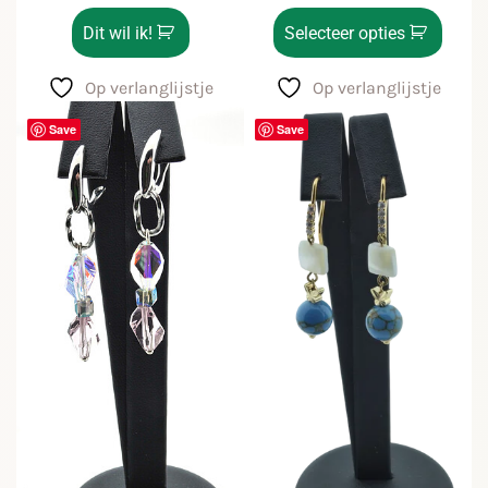
Dit wil ik!
Selecteer opties
Op verlanglijstje
Op verlanglijstje
Save
Save