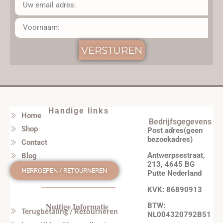
VERSTUREN
Handige links
Home
Bedrijfsgegevens
Shop
Post adres(geen
bezoekadres)
Contact
Antwerpsestraat,
Blog
213, 4645 BG
HERROEPEN / RETOURNEREN
Putte Nederland
KVK: 86890913
Nuttige Informatie
BTW:
Terugbetaling / Retourneren
NL004320792B51