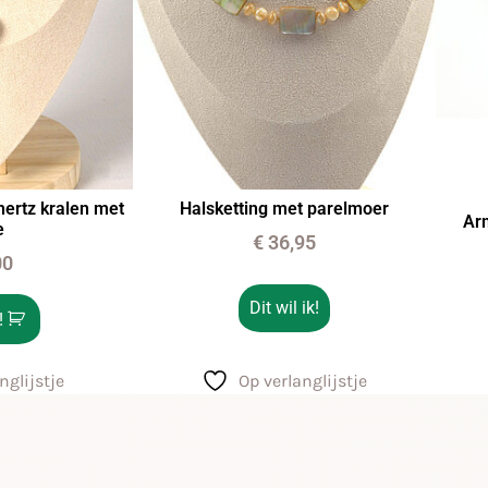
hertz kralen met
Halsketting met parelmoer
Ar
e
€
36,95
00
Dit wil ik!
!
nglijstje
Op verlanglijstje