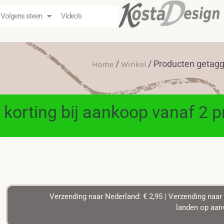
Volgens steen
Video’s
/
/ Producten getagg
Home
Winkel
 korting bij aankoop vanaf 2 
Verzending naar Nederland: € 2,95 | Verzending naar 
landen op aanv