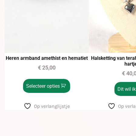
Heren armband amethist en hematiet
Halsketting van tera
hartj
€
25,00
€
40,
Selecteer opties
Dit wil ik
Op verlanglijstje
Op verla