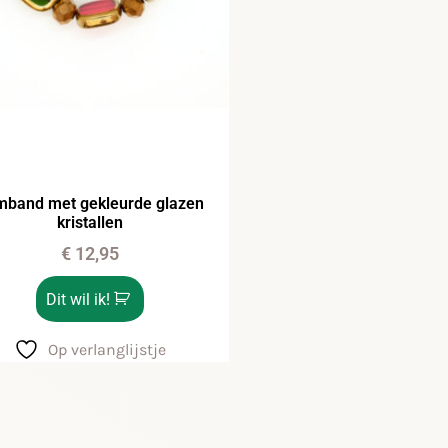
mband met gekleurde glazen
kristallen
€
12,95
Dit wil ik!
Op verlanglijstje