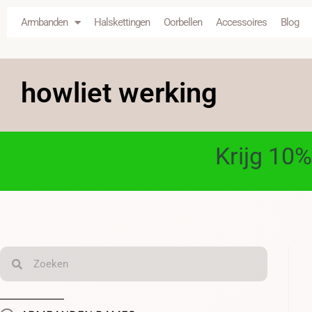
Armbanden
Halskettingen
Oorbellen
Accessoires
Blog
howliet werking
Krijg 10%