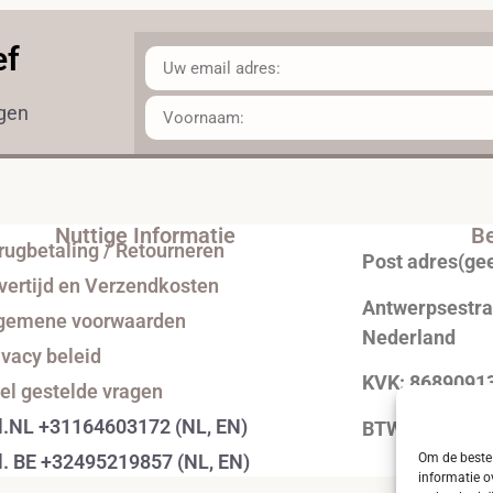
ef
ngen
Nuttige Informatie
Be
rugbetaling / Retourneren
Post adres(ge
vertijd en Verzendkosten
Antwerpsestraa
gemene voorwaarden
Nederland
ivacy beleid
KVK: 8689091
el gestelde vragen
l.NL +31164603172 (NL, EN)
BTW: NL0043
Om de beste 
l. BE +32495219857 (NL, EN)
informatie o