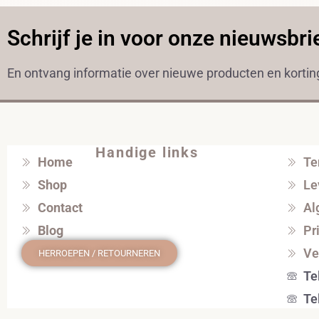
Schrijf je in voor onze nieuwsbri
En ontvang informatie over nieuwe producten en korti
Handige links
Home
Te
Shop
Le
Contact
Al
Blog
Pr
Ve
HERROEPEN / RETOURNEREN
Te
Te