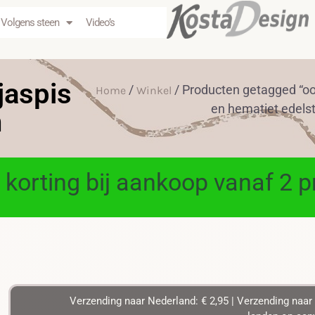
Volgens steen
Video’s
jaspis
/
/ Producten getagged “oo
Home
Winkel
en hematiet edels
n
 korting bij aankoop vanaf 2 
Verzending naar Nederland: € 2,95 | Verzending naar 