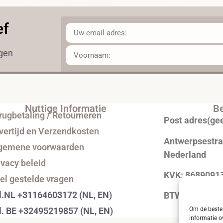
ef
ngen
Nuttige Informatie
Be
rugbetaling / Retourneren
Post adres(ge
vertijd en Verzendkosten
Antwerpsestraa
gemene voorwaarden
Nederland
ivacy beleid
KVK: 8689091
el gestelde vragen
l.NL +31164603172 (NL, EN)
BTW: NL0043
Om de beste 
l. BE +32495219857 (NL, EN)
informatie o