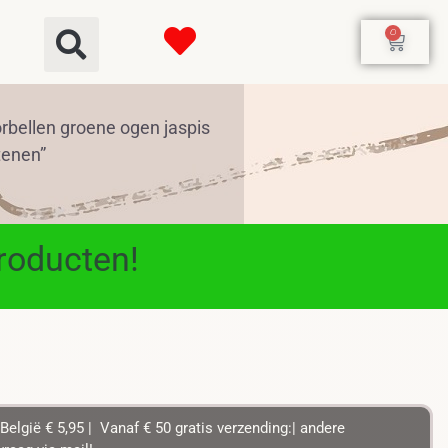
0
rbellen groene ogen jaspis
tenen”
producten!
België € 5,95 | Vanaf € 50 gratis verzending:| andere