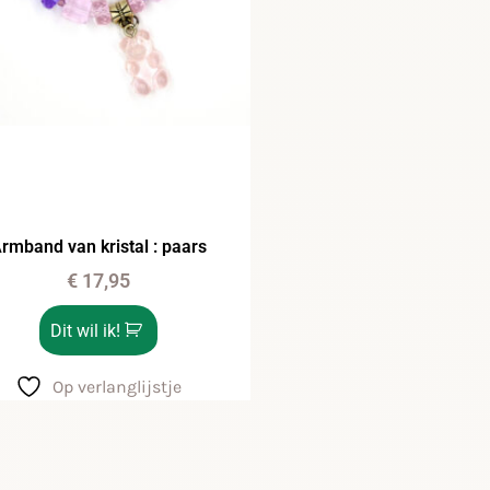
rmband van kristal : paars
€
17,95
Dit wil ik!
Op verlanglijstje