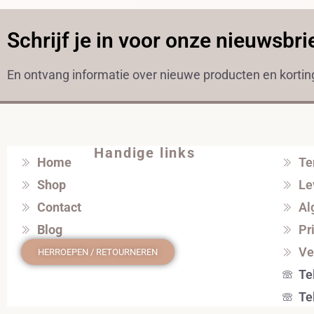
Schrijf je in voor onze nieuwsbri
En ontvang informatie over nieuwe producten en korti
Handige links
Home
Te
Shop
Le
Contact
Al
Blog
Pr
Ve
HERROEPEN / RETOURNEREN
Te
Te