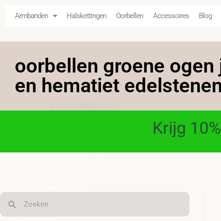
Armbanden
Halskettingen
Oorbellen
Accessoires
Blog
oorbellen groene ogen 
en hematiet edelstene
Krijg 10%