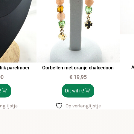
A
lijk parelmoer
Oorbellen met oranje chalcedoon
00
€
19,95
!
Dit wil ik!
nglijstje
Op verlanglijstje