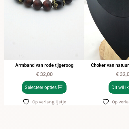
Armband van rode tijgeroog
Choker van natuur
€
32,00
€
32,
Selecteer opties
Dit wil ik
Op verlanglijstje
Op verla