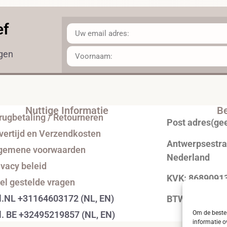
ef
ngen
Nuttige Informatie
Be
rugbetaling / Retourneren
Post adres(ge
vertijd en Verzendkosten
Antwerpsestraa
gemene voorwaarden
Nederland
ivacy beleid
KVK: 8689091
el gestelde vragen
l.NL +31164603172 (NL, EN)
BTW: NL0043
Om de beste 
l. BE +32495219857 (NL, EN)
informatie o