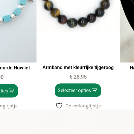
Armband met kleurrijke tijgeroog
eurde Howliet
H
€
28,95
00
Selecteer opties
ties
Op verlanglijstje
nglijstje