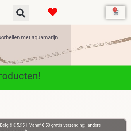
0
oorbellen met aquamarijn
producten!
België € 5,95 | Vanaf € 50 gratis verzending:| andere