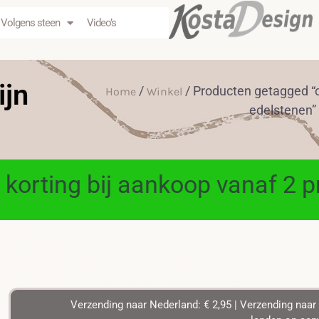
Volgens steen
Video’s
ijn
/
/ Producten getagged “
Home
Winkel
edelstenen”
 korting bij aankoop vanaf 2 
Verzending naar Nederland: € 2,95 | Verzending naar 