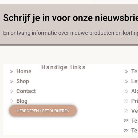
Schrijf je in voor onze nieuwsbri
En ontvang informatie over nieuwe producten en korti
Handige links
Home
Te
Shop
Le
Contact
Al
Blog
Pr
Ve
HERROEPEN / RETOURNEREN
Te
Te