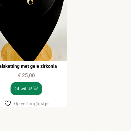
alsketting met gele zirkonia
€
25,00
Dit wil ik!
Op verlanglijstje