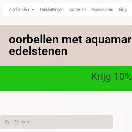
Armbanden
Halskettingen
Oorbellen
Accessoires
Blog
oorbellen met aquamar
edelstenen
Krijg 10%