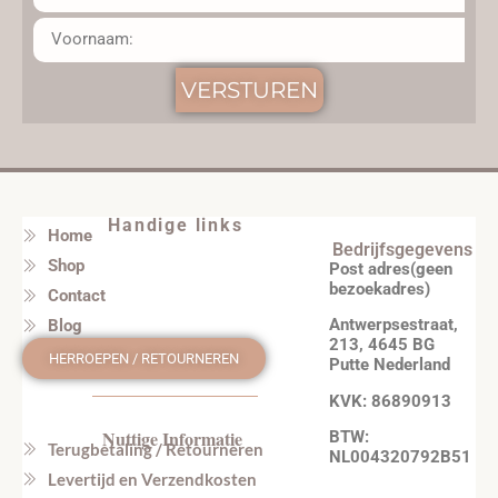
VERSTUREN
Handige links
Home
Bedrijfsgegevens
Shop
Post adres(geen
bezoekadres)
Contact
Antwerpsestraat,
Blog
213, 4645 BG
HERROEPEN / RETOURNEREN
Putte Nederland
KVK: 86890913
Nuttige Informatie
BTW:
Terugbetaling / Retourneren
NL004320792B51
Levertijd en Verzendkosten