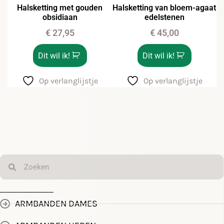
Halsketting met gouden
Halsketting van bloem-agaat
obsidiaan
edelstenen
€
27,95
€
45,00
Dit wil ik!
Dit wil ik!
Op verlanglijstje
Op verlanglijstje
ARMBANDEN DAMES