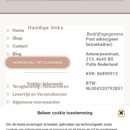
Handige links
Home
Bedrijfsgegevens
Shop
Post adres(geen
bezoekadres)
Contact
Antwerpsestraat,
Blog
213, 4645 BG
HERROEPEN / RETOURNEREN
Putte Nederland
KVK: 86890913
Nuttige Informatie
BTW:
Terugbetaling / Retourneren
NL004320792B51
Levertijd en Verzendkosten
Algemene voorwaarden
Privacy beleid
Beheer cookie toestemming
Veel gestelde vragen
Om de beste ervaringen te bieden, gebruiken wij technologieën zoals
Tel. NL: +31164603172 (NL, EN)
cookies om informatie over je apparaat op te slaan en/of te raadplegen.