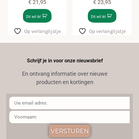
€
21,95
€
23,95
Dit wil ik!
Dit wil ik!
Op verlanglijstje
Op verlanglijstje
Schrijf je in voor onze nieuwsbrief
En ontvang informatie over nieuwe
producten en kortingen
VERSTUREN